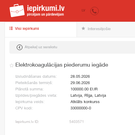
iepirkumi.lv
pir
LV
Visi iepirkumi
Interesējošie
Atpakaļ uz sarakstu
Elektrokoagulācijas piederumu iegāde
Izsludināšanas datums:
28.05.2026
Pieteikšanās termiņš:
29.06.2026
Plānotā summa:
100000.00 EUR
Izpildes/piegādes vieta:
Latvija, Rīga, Latvija
Iepirkuma veids:
Atklāts konkurss
CPV kodi:
33000000-0
Iepirkumi.lv ID:
5403571