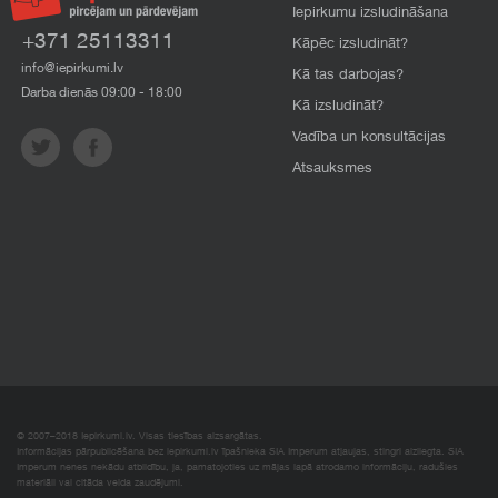
Iepirkumu izsludināšana
+371 25113311
Kāpēc izsludināt?
info@iepirkumi.lv
Kā tas darbojas?
Darba dienās 09:00 - 18:00
Kā izsludināt?
Vadība un konsultācijas
Atsauksmes
© 2007–2018 Iepirkumi.lv. Visas tiesības aizsargātas.
Informācijas pārpublicēšana bez iepirkumi.lv īpašnieka SIA Imperum atļaujas, stingri aizliegta. SIA
Imperum nenes nekādu atbildību, ja, pamatojoties uz mājas lapā atrodamo informāciju, radušies
materiāli vai citāda veida zaudējumi.