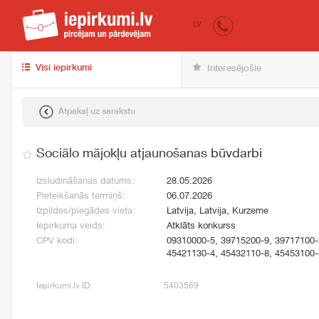
iepirkumi.lv
pir
LV
Visi iepirkumi
Interesējošie
Atpakaļ uz sarakstu
Sociālo mājokļu atjaunošanas būvdarbi
Izsludināšanas datums:
28.05.2026
Pieteikšanās termiņš:
06.07.2026
Izpildes/piegādes vieta:
Latvija, Latvija, Kurzeme
Iepirkuma veids:
Atklāts konkurss
CPV kodi:
09310000-5, 39715200-9, 39717100-
45421130-4, 45432110-8, 45453100-
Iepirkumi.lv ID:
5403569