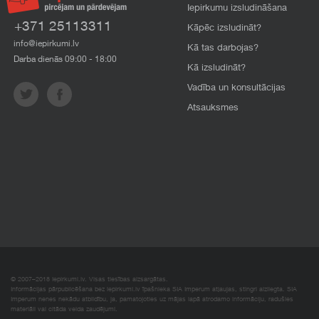
Iepirkumu izsludināšana
+371 25113311
Kāpēc izsludināt?
info@iepirkumi.lv
Kā tas darbojas?
Darba dienās 09:00 - 18:00
Kā izsludināt?
Vadība un konsultācijas
Atsauksmes
© 2007–2018 Iepirkumi.lv. Visas tiesības aizsargātas.
Informācijas pārpublicēšana bez iepirkumi.lv īpašnieka SIA Imperum atļaujas, stingri aizliegta. SIA
Imperum nenes nekādu atbildību, ja, pamatojoties uz mājas lapā atrodamo informāciju, radušies
materiāli vai citāda veida zaudējumi.