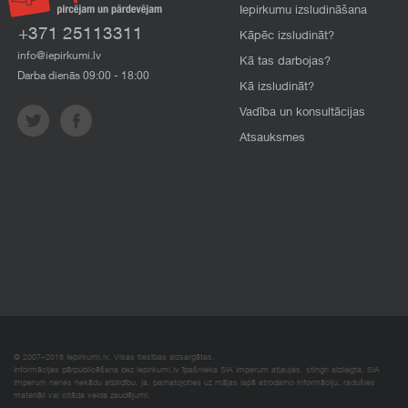
Iepirkumu izsludināšana
+371 25113311
Kāpēc izsludināt?
info@iepirkumi.lv
Kā tas darbojas?
Darba dienās 09:00 - 18:00
Kā izsludināt?
Vadība un konsultācijas
Atsauksmes
© 2007–2018 Iepirkumi.lv. Visas tiesības aizsargātas.
Informācijas pārpublicēšana bez iepirkumi.lv īpašnieka SIA Imperum atļaujas, stingri aizliegta. SIA
Imperum nenes nekādu atbildību, ja, pamatojoties uz mājas lapā atrodamo informāciju, radušies
materiāli vai citāda veida zaudējumi.