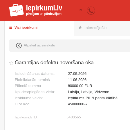
iepirkumi.lv
pir
LV
Visi iepirkumi
Interesējošie
Atpakaļ uz sarakstu
Garantijas defektu novēršana ēkā
Izsludināšanas datums:
27.05.2026
Pieteikšanās termiņš:
11.06.2026
Plānotā summa:
80000.00 EUR
Izpildes/piegādes vieta:
Latvija, Latvija, Vidzeme
Iepirkuma veids:
Iepirkums PIL 9.panta kārtībā
CPV kodi:
45000000-7
Iepirkumi.lv ID:
5403565