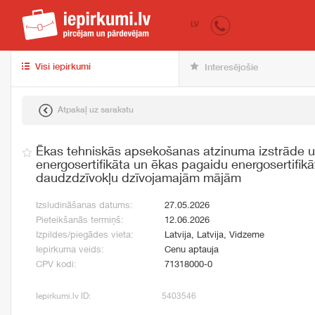
iepirkumi.lv
pir
LV
Visi iepirkumi
Interesējošie
Atpakaļ uz sarakstu
Ēkas tehniskās apsekošanas atzinuma izstrāde 
energosertifikāta un ēkas pagaidu energosertifikā
daudzdzīvokļu dzīvojamajām mājām
Izsludināšanas datums:
27.05.2026
Pieteikšanās termiņš:
12.06.2026
Izpildes/piegādes vieta:
Latvija, Latvija, Vidzeme
Iepirkuma veids:
Cenu aptauja
CPV kodi:
71318000-0
Iepirkumi.lv ID:
5403546