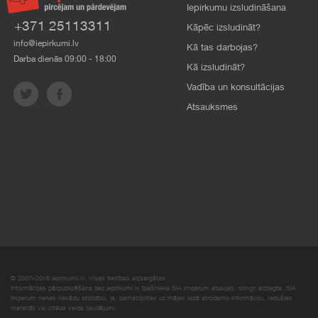
Iepirkumu izsludināšana
+371 25113311
Kāpēc izsludināt?
info@iepirkumi.lv
Kā tas darbojas?
Darba dienās 09:00 - 18:00
Kā izsludināt?
Vadība un konsultācijas
Atsauksmes
© 2007–2018 Iepirkumi.lv. Visas tiesības aizsargātas.
Informācijas pārpublicēšana bez iepirkumi.lv īpašnieka SIA Imperum atļaujas, stingri aizliegta. SIA
Imperum nenes nekādu atbildību, ja, pamatojoties uz mājas lapā atrodamo informāciju, radušies
materiāli vai citāda veida zaudējumi.