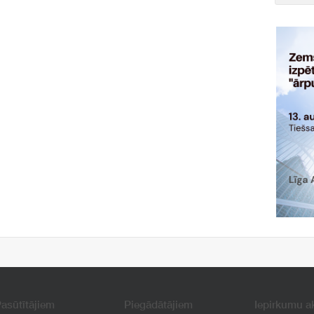
asūtītājiem
Piegādātājiem
Iepirkumu a