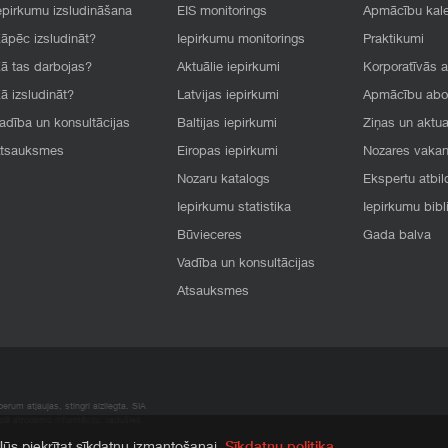
epirkumu izsludināšana
EIS monitorings
Apmācību kal
āpēc izsludināt?
Iepirkumu monitorings
Praktikumi
ā tas darbojas?
Aktuālie iepirkumi
Korporatīvās 
ā izsludināt?
Latvijas iepirkumi
Apmācību ab
adība un konsultācijas
Baltijas iepirkumi
Ziņas un aktua
tsauksmes
Eiropas iepirkumi
Nozares vaka
Nozaru katalogs
Ekspertu atbil
Iepirkumu statistika
Iepirkumu bibl
Būvieceres
Gada balva
Vadība un konsultācijas
Atsauksmes
rum atļaujas, stingri aizliegta. SIA
apā atrodamo informāciju, radušies