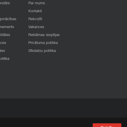
endārs
Par mums
Kontakti
apmācības
Rekvizīti
onements
Vakances
litātes
Reklāmas iespējas
nces
Privātuma politika
des
Sīkdatņu politika
iotēka