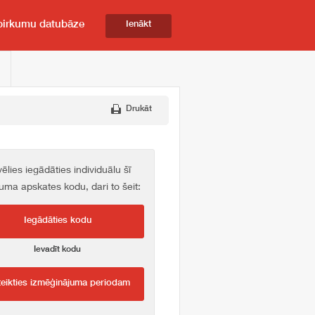
pirkumu datubāze
Ienākt
Drukāt
vēlies iegādāties individuālu šī
kuma apskates kodu, dari to šeit:
Iegādāties kodu
Ievadīt kodu
teikties izmēģinājuma periodam