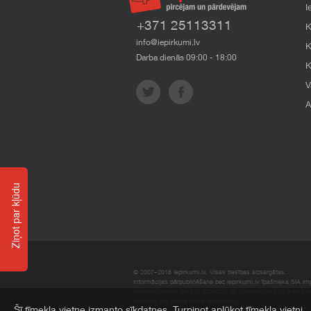
I
+371 25113311
K
info@iepirkumi.lv
K
Darba dienās 09:00 - 18:00
K
V
A
Ziņot par kļūdu
© 2007–2018 Iepirkumi.lv. Visas tiesības aizsargātas.
Informācijas pārpublicēšana bez iepirkumi.lv īpašnieka SIA Impe
Imperum nenes nekādu atbildību, ja, pamatojoties uz mājas l
materiāli vai citāda veida zaudējumi.