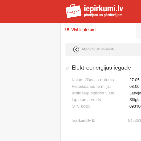
iep
Visi iepirkumi
Atpakaļ uz sarakstu
Elektroenerģijas iegāde
Izsludināšanas datums:
27.05
Pieteikšanās termiņš:
08.06
Izpildes/piegādes vieta:
Latvij
Iepirkuma veids:
Slēgt
CPV kodi:
09310
Iepirkumi.lv ID:
54035