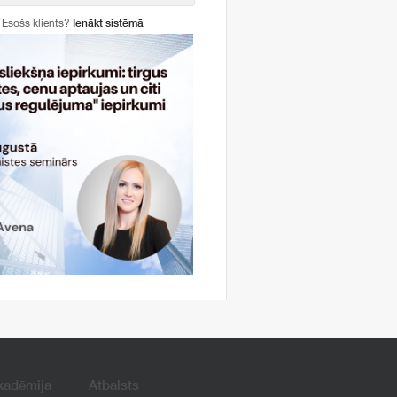
Esošs klients?
Ienākt sistēmā
kadēmija
Atbalsts