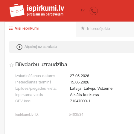
iepirkumi.lv
pir
LV
Visi iepirkumi
Interesējošie
Atpakaļ uz sarakstu
Būvdarbu uzraudzība
Izsludināšanas datums:
27.05.2026
Pieteikšanās termiņš:
15.06.2026
Izpildes/piegādes vieta:
Latvija, Latvija, Vidzeme
Iepirkuma veids:
Atklāts konkurss
CPV kodi:
71247000-1
Iepirkumi.lv ID:
5403534