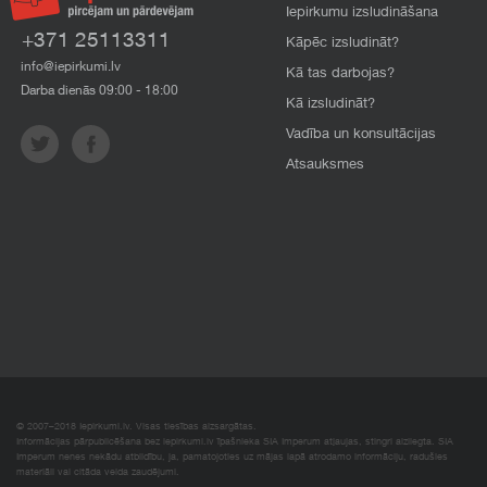
Iepirkumu izsludināšana
+371 25113311
Kāpēc izsludināt?
info@iepirkumi.lv
Kā tas darbojas?
Darba dienās 09:00 - 18:00
Kā izsludināt?
Vadība un konsultācijas
Atsauksmes
© 2007–2018 Iepirkumi.lv. Visas tiesības aizsargātas.
Informācijas pārpublicēšana bez iepirkumi.lv īpašnieka SIA Imperum atļaujas, stingri aizliegta. SIA
Imperum nenes nekādu atbildību, ja, pamatojoties uz mājas lapā atrodamo informāciju, radušies
materiāli vai citāda veida zaudējumi.