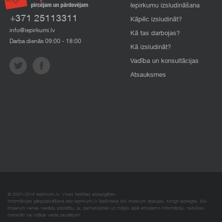
Iepirkumu izsludināšana
+371 25113311
Kāpēc izsludināt?
info@iepirkumi.lv
Kā tas darbojas?
Darba dienās 09:00 - 18:00
Kā izsludināt?
Vadība un konsultācijas
Atsauksmes
© 2007–2018 Iepirkumi.lv. Visas tiesības aizsargātas.
Informācijas pārpublicēšana bez iepirkumi.lv īpašnieka SIA Imperum atļaujas, stingri aizliegta. SIA
Imperum nenes nekādu atbildību, ja, pamatojoties uz mājas lapā atrodamo informāciju, radušies
materiāli vai citāda veida zaudējumi.