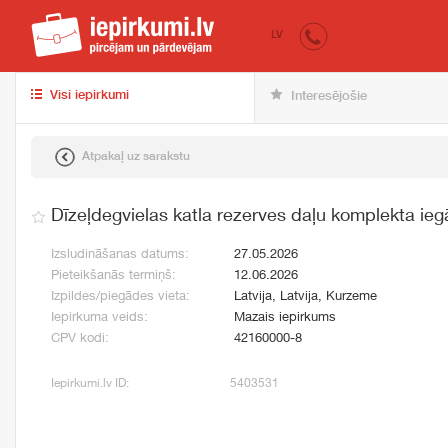
iepirkumi.lv
pir
LV
Visi iepirkumi
Interesējošie
Atpakaļ uz sarakstu
Dīzeļdegvielas katla rezerves daļu komplekta ie
Izsludināšanas datums:
27.05.2026
Pieteikšanās termiņš:
12.06.2026
Izpildes/piegādes vieta:
Latvija, Latvija, Kurzeme
Iepirkuma veids:
Mazais iepirkums
CPV kodi:
42160000-8
Iepirkumi.lv ID:
5403531