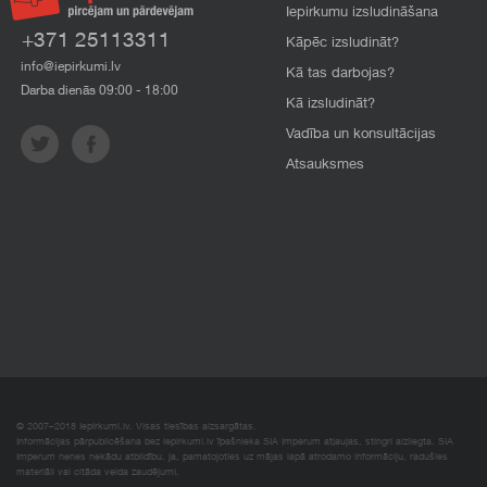
Iepirkumu izsludināšana
+371 25113311
Kāpēc izsludināt?
info@iepirkumi.lv
Kā tas darbojas?
Darba dienās 09:00 - 18:00
Kā izsludināt?
Vadība un konsultācijas
Atsauksmes
© 2007–2018 Iepirkumi.lv. Visas tiesības aizsargātas.
Informācijas pārpublicēšana bez iepirkumi.lv īpašnieka SIA Imperum atļaujas, stingri aizliegta. SIA
Imperum nenes nekādu atbildību, ja, pamatojoties uz mājas lapā atrodamo informāciju, radušies
materiāli vai citāda veida zaudējumi.