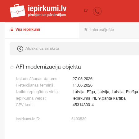
iepirkumi.lv
pir
LV
Visi iepirkumi
Interesējošie
Atpakaļ uz sarakstu
AFI modernizācija objektā
Izsludināšanas datums:
27.05.2026
Pieteikšanās termiņš:
11.06.2026
Izpildes/piegādes vieta:
Latvija, Rīga, Latvija, Latvija, Pierīga
Iepirkuma veids:
Iepirkums PIL 9.panta kārtībā
CPV kodi:
45314300-4
Iepirkumi.lv ID:
5403530