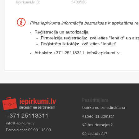
Iepirkumi.lv ID:
5403528
Pilna iepirkuma informācija bezmaksas ir apskatāma reģi
Reģistrācija un autorizācija:
Pirmreizēja reģistrācija:
Izvēlieties "Ienākt" un aizp
Reģistrēts lietotājs:
Izvēlieties "Ienākt"
Atbalsts:
+371 25113311
;
info@iepirkumi.lv
Pasūtītājiem
Iepirkumu izsludināšana
+371 25113311
Kāpēc izsludināt?
info@iepirkumi.lv
Kā tas darbojas?
Darba dienās 09:00 - 18:00
Kā izsludināt?