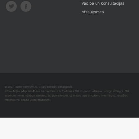
Vadība un konsultācijas
Atsauksmes
© 2007–2018 Iepirkumi.lv. Visas tiesības aizsargātas.
Informācijas pārpublicēšana bez iepirkumi.lv īpašnieka SIA Imperum atļaujas, stingri aizliegta. SIA
Imperum nenes nekādu atbildību, ja, pamatojoties uz mājas lapā atrodamo informāciju, radušies
materiāli vai citāda veida zaudējumi.