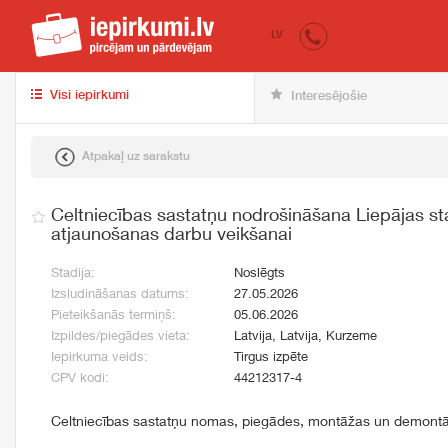
iepirkumi.lv
pir
LV
Visi iepirkumi
Interesējošie
Atpakaļ uz sarakstu
Celtniecības sastatņu nodrošināšana Liepājas st
atjaunošanas darbu veikšanai
Stadija:
Noslēgts
Izsludināšanas datums:
27.05.2026
Pieteikšanās termiņš:
05.06.2026
Izpildes/piegādes vieta:
Latvija, Latvija, Kurzeme
Iepirkuma veids:
Tirgus izpēte
CPV kodi:
44212317-4
Celtniecības sastatņu nomas, piegādes, montāžas un demont