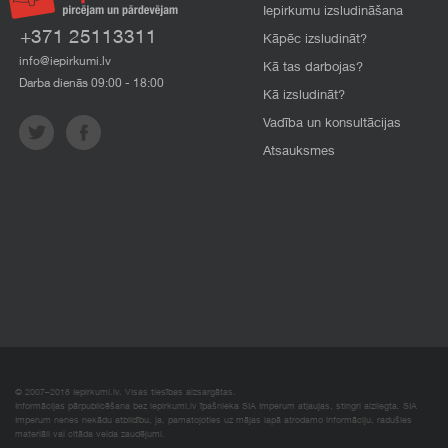
Iepirkumu izsludināšana
+371 25113311
Kāpēc izsludināt?
info@iepirkumi.lv
Kā tas darbojas?
Darba dienās 09:00 - 18:00
Kā izsludināt?
Vadība un konsultācijas
Atsauksmes
© 2007–2018 Iepirkumi.lv. Visas tiesības aizsargātas.
Informācijas pārpublicēšana bez iepirkumi.lv īpašnieka SIA Imperum atļaujas, stingri aizliegta. SIA
Imperum nenes nekādu atbildību, ja, pamatojoties uz mājas lapā atrodamo informāciju, radušies
materiāli vai citāda veida zaudējumi.