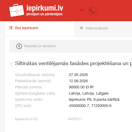
iepirkumi.lv
pir
LV
Visi iepirkumi
Interesējošie
Atpakaļ uz sarakstu
Siltinātas ventilējamās fasādes projektēšana un
Izsludināšanas datums:
27.05.2026
Pieteikšanās termiņš:
12.06.2026
Plānotā summa:
90000.00 EUR
Izpildes/piegādes vieta:
Latvija, Latvija, Latgale
Iepirkuma veids:
Iepirkums PIL 9.panta kārtībā
CPV kodi:
45000000-7, 71220000-6
Iepirkumi.lv ID:
5403511