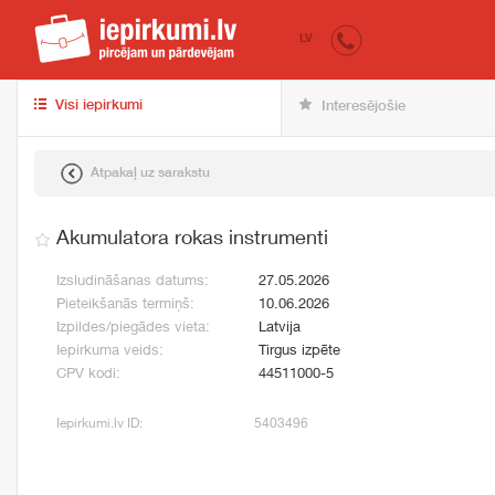
iepirkumi.lv
pir
LV
Visi iepirkumi
Interesējošie
Atpakaļ uz sarakstu
Akumulatora rokas instrumenti
Izsludināšanas datums:
27.05.2026
Pieteikšanās termiņš:
10.06.2026
Izpildes/piegādes vieta:
Latvija
Iepirkuma veids:
Tirgus izpēte
CPV kodi:
44511000-5
Iepirkumi.lv ID:
5403496