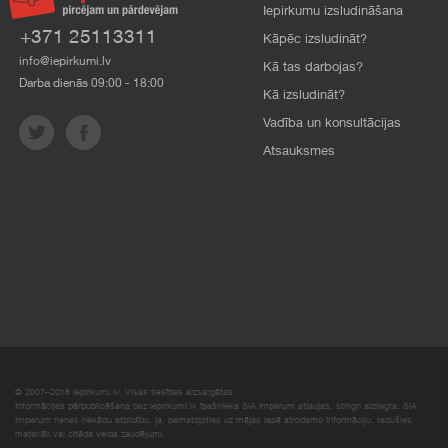
Iepirkumu izsludināšana
+371 25113311
Kāpēc izsludināt?
info@iepirkumi.lv
Kā tas darbojas?
Darba dienās 09:00 - 18:00
Kā izsludināt?
Vadība un konsultācijas
Atsauksmes
© 2007–2018 Iepirkumi.lv. Visas tiesības aizsargātas.
Informācijas pārpublicēšana bez iepirkumi.lv īpašnieka SIA Imperum atļaujas, stingri aizliegta. SIA
Imperum nenes nekādu atbildību, ja, pamatojoties uz mājas lapā atrodamo informāciju, radušies
materiāli vai citāda veida zaudējumi.