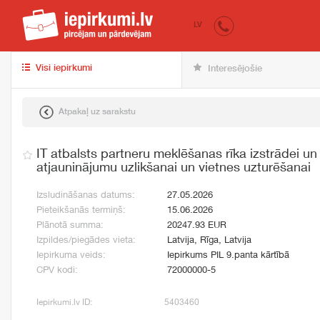
iepirkumi.lv
pir
LV
Visi iepirkumi
Interesējošie
Atpakaļ uz sarakstu
IT atbalsts partneru meklēšanas rīka izstrādei un 
atjauninājumu uzlikšanai un vietnes uzturēšanai
Izsludināšanas datums:
27.05.2026
Pieteikšanās termiņš:
15.06.2026
Plānotā summa:
20247.93 EUR
Izpildes/piegādes vieta:
Latvija, Rīga, Latvija
Iepirkuma veids:
Iepirkums PIL 9.panta kārtībā
CPV kodi:
72000000-5
Iepirkumi.lv ID:
5403460