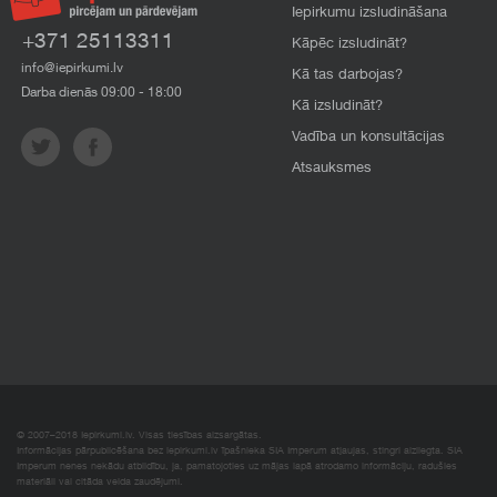
Iepirkumu izsludināšana
+371 25113311
Kāpēc izsludināt?
info@iepirkumi.lv
Kā tas darbojas?
Darba dienās 09:00 - 18:00
Kā izsludināt?
Vadība un konsultācijas
Atsauksmes
© 2007–2018 Iepirkumi.lv. Visas tiesības aizsargātas.
Informācijas pārpublicēšana bez iepirkumi.lv īpašnieka SIA Imperum atļaujas, stingri aizliegta. SIA
Imperum nenes nekādu atbildību, ja, pamatojoties uz mājas lapā atrodamo informāciju, radušies
materiāli vai citāda veida zaudējumi.