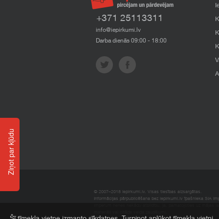
I
+371 25113311
K
info@iepirkumi.lv
K
Darba dienās 09:00 - 18:00
K
V
A
Ziņot par kļūdu
© 2007–2018 Iepirkumi.lv. Visas tiesības aizsargātas.
Informācijas pārpublicēšana bez iepirkumi.lv īpašnieka SIA Impe
Imperum nenes nekādu atbildību, ja, pamatojoties uz mājas l
materiāli vai citāda veida zaudējumi.