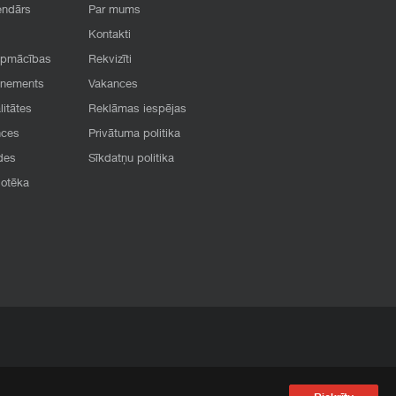
endārs
Par mums
Kontakti
apmācības
Rekvizīti
onements
Vakances
litātes
Reklāmas iespējas
nces
Privātuma politika
des
Sīkdatņu politika
iotēka