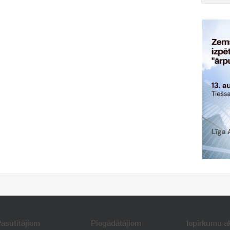
asūtītājiem
Piegādātājiem
Iepirkumu a