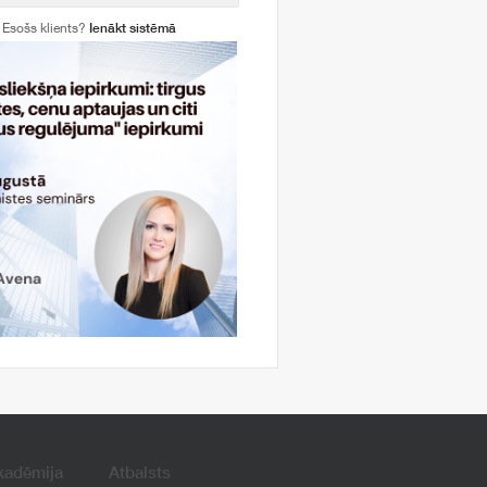
Esošs klients?
Ienākt sistēmā
kadēmija
Atbalsts