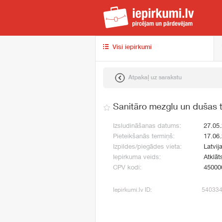
iep
Visi iepirkumi
Atpakaļ uz sarakstu
Sanitāro mezglu un dušas 
Izsludināšanas datums:
27.05
Pieteikšanās termiņš:
17.06
Izpildes/piegādes vieta:
Latvija
Iepirkuma veids:
Atklāt
CPV kodi:
45000
Iepirkumi.lv ID:
54033