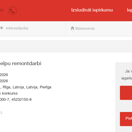
irkumi.lv
pircējam un pārdevējam
Izsludināt iepirkumu
Ie
LV
Interesējošie
Būvieceres
telpu remontdarbi
Ja 
.2026
iepir
.2026
, Rīga, Latvija, Latvija, Pierīga
s konkurss
000-7, 45232150-8
43
Pie