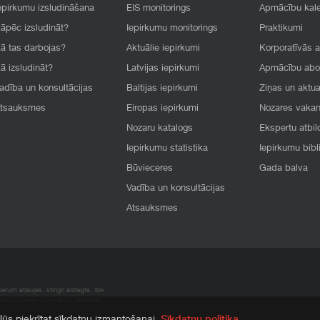
epirkumu izsludināšana
EIS monitorings
Apmācību kal
āpēc izsludināt?
Iepirkumu monitorings
Praktikumi
ā tas darbojas?
Aktuālie iepirkumi
Korporatīvās 
ā izsludināt?
Latvijas iepirkumi
Apmācību ab
adība un konsultācijas
Baltijas iepirkumi
Ziņas un aktua
tsauksmes
Eiropas iepirkumi
Nozares vaka
Nozaru katalogs
Ekspertu atbil
Iepirkumu statistika
Iepirkumu bibl
Būvieceres
Gada balva
Vadība un konsultācijas
Atsauksmes
rum atļaujas, stingri aizliegta. SIA
apā atrodamo informāciju, radušies