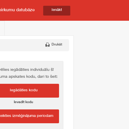
pirkumu datubāze
Ienākt
Drukāt
vēlies iegādāties individuālu šī
kuma apskates kodu, dari to šeit:
Iegādāties kodu
Ievadīt kodu
teikties izmēģinājuma periodam