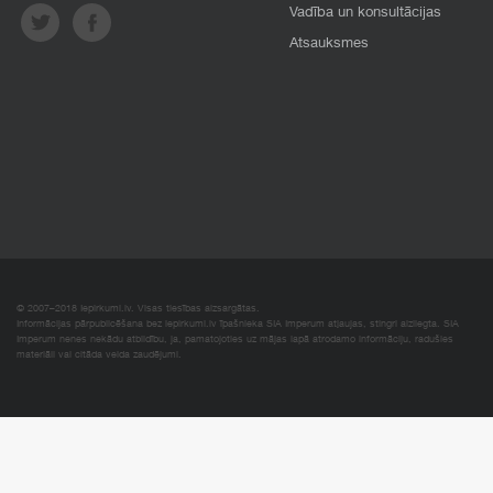
Vadība un konsultācijas
Atsauksmes
© 2007–2018 Iepirkumi.lv. Visas tiesības aizsargātas.
Informācijas pārpublicēšana bez iepirkumi.lv īpašnieka SIA Imperum atļaujas, stingri aizliegta. SIA
Imperum nenes nekādu atbildību, ja, pamatojoties uz mājas lapā atrodamo informāciju, radušies
materiāli vai citāda veida zaudējumi.