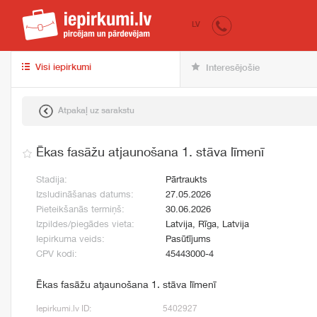
iepirkumi.lv
pir
LV
Visi iepirkumi
Interesējošie
Atpakaļ uz sarakstu
Ēkas fasāžu atjaunošana 1. stāva līmenī
Stadija:
Pārtraukts
Izsludināšanas datums:
27.05.2026
Pieteikšanās termiņš:
30.06.2026
Izpildes/piegādes vieta:
Latvija, Rīga, Latvija
Iepirkuma veids:
Pasūtījums
CPV kodi:
45443000-4
Ēkas fasāžu atjaunošana 1. stāva līmenī
Iepirkumi.lv ID:
5402927