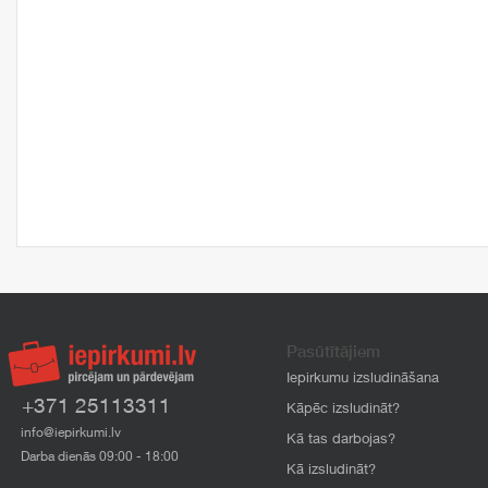
Pasūtītājiem
Iepirkumu izsludināšana
+371 25113311
Kāpēc izsludināt?
info@iepirkumi.lv
Kā tas darbojas?
Darba dienās 09:00 - 18:00
Kā izsludināt?