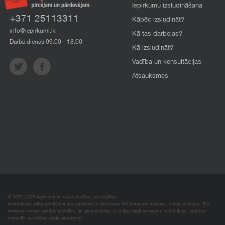
Iepirkumu izsludināšana
+371 25113311
Kāpēc izsludināt?
info@iepirkumi.lv
Kā tas darbojas?
Darba dienās 09:00 - 18:00
Kā izsludināt?
Vadība un konsultācijas
Atsauksmes
© 2007–2018 Iepirkumi.lv. Visas tiesības aizsargātas.
Informācijas pārpublicēšana bez iepirkumi.lv īpašnieka SIA Imperum atļaujas, stingri aizliegta. SIA
Imperum nenes nekādu atbildību, ja, pamatojoties uz mājas lapā atrodamo informāciju, radušies
materiāli vai citāda veida zaudējumi.