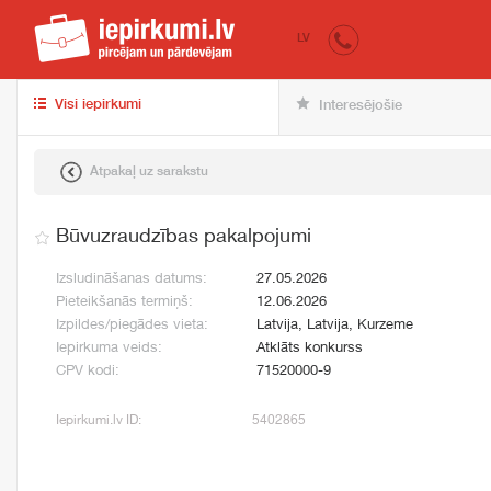
iepirkumi.lv
pir
LV
Visi iepirkumi
Interesējošie
Atpakaļ uz sarakstu
Būvuzraudzības pakalpojumi
Izsludināšanas datums:
27.05.2026
Pieteikšanās termiņš:
12.06.2026
Izpildes/piegādes vieta:
Latvija, Latvija, Kurzeme
Iepirkuma veids:
Atklāts konkurss
CPV kodi:
71520000-9
Iepirkumi.lv ID:
5402865