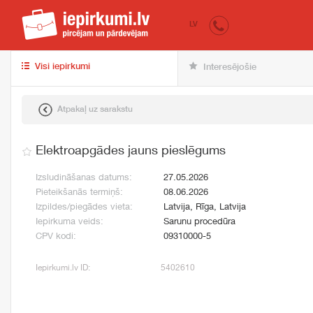
iepirkumi.lv
pir
LV
Visi iepirkumi
Interesējošie
Atpakaļ uz sarakstu
Elektroapgādes jauns pieslēgums
Izsludināšanas datums:
27.05.2026
Pieteikšanās termiņš:
08.06.2026
Izpildes/piegādes vieta:
Latvija, Rīga, Latvija
Iepirkuma veids:
Sarunu procedūra
CPV kodi:
09310000-5
Iepirkumi.lv ID:
5402610