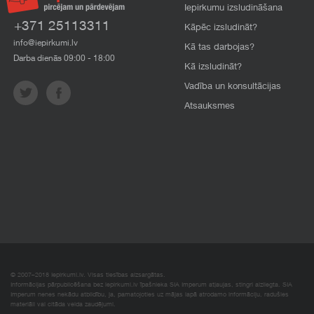
Iepirkumu izsludināšana
+371 25113311
Kāpēc izsludināt?
info@iepirkumi.lv
Kā tas darbojas?
Darba dienās 09:00 - 18:00
Kā izsludināt?
Vadība un konsultācijas
Atsauksmes
© 2007–2018 Iepirkumi.lv. Visas tiesības aizsargātas.
Informācijas pārpublicēšana bez iepirkumi.lv īpašnieka SIA Imperum atļaujas, stingri aizliegta. SIA
Imperum nenes nekādu atbildību, ja, pamatojoties uz mājas lapā atrodamo informāciju, radušies
materiāli vai citāda veida zaudējumi.