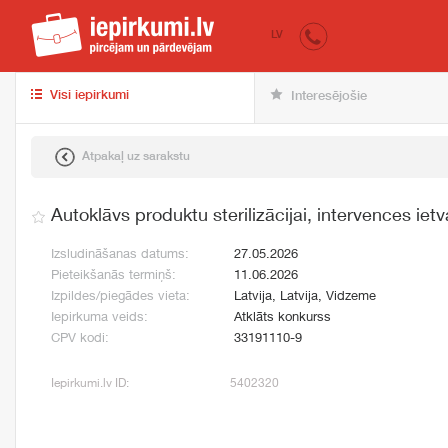
iepirkumi.lv
pir
LV
Visi iepirkumi
Interesējošie
Atpakaļ uz sarakstu
Autoklāvs produktu sterilizācijai, intervences iet
Izsludināšanas datums:
27.05.2026
Pieteikšanās termiņš:
11.06.2026
Izpildes/piegādes vieta:
Latvija, Latvija, Vidzeme
Iepirkuma veids:
Atklāts konkurss
CPV kodi:
33191110-9
Iepirkumi.lv ID:
5402320