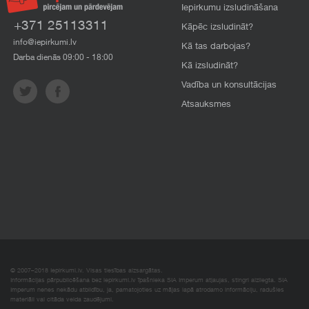
Iepirkumu izsludināšana
+371 25113311
Kāpēc izsludināt?
info@iepirkumi.lv
Kā tas darbojas?
Darba dienās 09:00 - 18:00
Kā izsludināt?
Vadība un konsultācijas
Atsauksmes
© 2007–2018 Iepirkumi.lv. Visas tiesības aizsargātas.
Informācijas pārpublicēšana bez iepirkumi.lv īpašnieka SIA Imperum atļaujas, stingri aizliegta. SIA
Imperum nenes nekādu atbildību, ja, pamatojoties uz mājas lapā atrodamo informāciju, radušies
materiāli vai citāda veida zaudējumi.