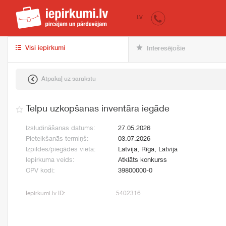
iepirkumi.lv
pir
LV
Visi iepirkumi
Interesējošie
Atpakaļ uz sarakstu
Telpu uzkopšanas inventāra iegāde
Izsludināšanas datums:
27.05.2026
Pieteikšanās termiņš:
03.07.2026
Izpildes/piegādes vieta:
Latvija, Rīga, Latvija
Iepirkuma veids:
Atklāts konkurss
CPV kodi:
39800000-0
Iepirkumi.lv ID:
5402316