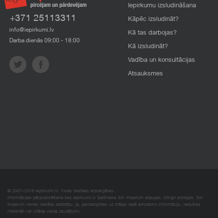
Iepirkumu izsludināšana
+371 25113311
Kāpēc izsludināt?
info@iepirkumi.lv
Kā tas darbojas?
Darba dienās 09:00 - 18:00
Kā izsludināt?
Vadība un konsultācijas
Atsauksmes
© 2007–2018 Iepirkumi.lv. Visas tiesības aizsargātas.
Informācijas pārpublicēšana bez iepirkumi.lv īpašnieka SIA Imperum atļaujas, stingri aizliegta. SIA
Imperum nenes nekādu atbildību, ja, pamatojoties uz mājas lapā atrodamo informāciju, radušies
materiāli vai citāda veida zaudējumi.