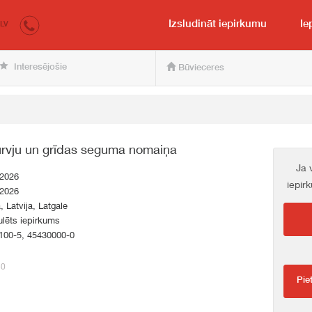
irkumi.lv
pircējam un pārdevējam
Izsludināt iepirkumu
Ie
LV
Interesējošie
Būvieceres
durvju un grīdas seguma nomaiņa
Ja 
.2026
iepir
.2026
a, Latvija, Latgale
lēts iepirkums
100-5, 45430000-0
50
Pie