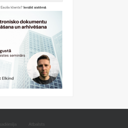
Esošs klients?
Ienākt sistēmā
kadēmija
Atbalsts