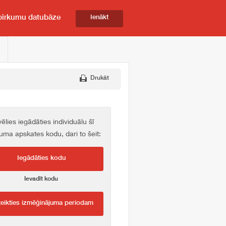
pirkumu datubāze
Ienākt
Drukāt
vēlies iegādāties individuālu šī
kuma apskates kodu, dari to šeit:
Iegādāties kodu
Ievadīt kodu
teikties izmēģinājuma periodam