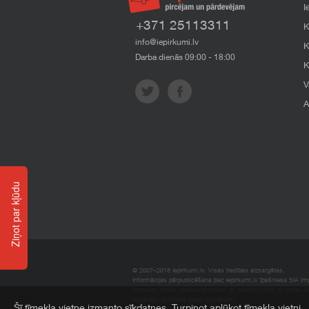
I
+371 25113311
K
info@iepirkumi.lv
K
Darba dienās 09:00 - 18:00
K
V
A
Ziņot par kļūdu
© 2007–2018 Iepirkumi.lv. Visas tiesības aizsargātas.
Informācijas pārpublicēšana bez iepirkumi.lv īpašnieka SIA Impe
Imperum nenes nekādu atbildību, ja, pamatojoties uz mājas l
materiāli vai citāda veida zaudējumi.