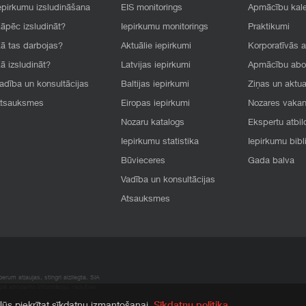
epirkumu izsludināšana
EIS monitorings
Apmācību kal
āpēc izsludināt?
Iepirkumu monitorings
Praktikumi
ā tas darbojas?
Aktuālie iepirkumi
Korporatīvās 
ā izsludināt?
Latvijas iepirkumi
Apmācību ab
adība un konsultācijas
Baltijas iepirkumi
Ziņas un aktua
tsauksmes
Eiropas iepirkumi
Nozares vaka
Nozaru katalogs
Ekspertu atbil
Iepirkumu statistika
Iepirkumu bibl
Būvieceres
Gada balva
Vadība un konsultācijas
Atsauksmes
rum atļaujas, stingri aizliegta. SIA
apā atrodamo informāciju, radušies