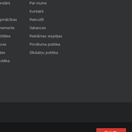
endārs
Par mums
Kontakti
apmācības
Rekvizīti
onements
Vakances
litātes
Reklāmas iespējas
nces
Privātuma politika
des
Sīkdatņu politika
iotēka