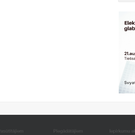
asūtītājiem
Piegādātājiem
Iepirkumu a