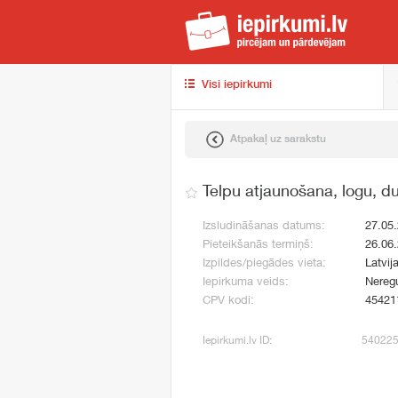
iep
Visi iepirkumi
Atpakaļ uz sarakstu
Telpu atjaunošana, logu, 
Izsludināšanas datums:
27.05
Pieteikšanās termiņš:
26.06
Izpildes/piegādes vieta:
Latvij
Iepirkuma veids:
Neregu
CPV kodi:
45421
Iepirkumi.lv ID:
54022