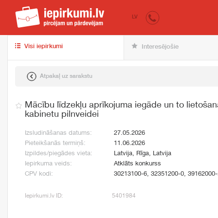
iepirkumi.lv
pir
LV
Visi iepirkumi
Interesējošie
Atpakaļ uz sarakstu
Mācību līdzekļu aprīkojuma iegāde un to lietoša
kabinetu pilnveidei
Izsludināšanas datums:
27.05.2026
Pieteikšanās termiņš:
11.06.2026
Izpildes/piegādes vieta:
Latvija, Rīga, Latvija
Iepirkuma veids:
Atklāts konkurss
CPV kodi:
30213100-6, 32351200-0, 39162000-
Iepirkumi.lv ID:
5401984