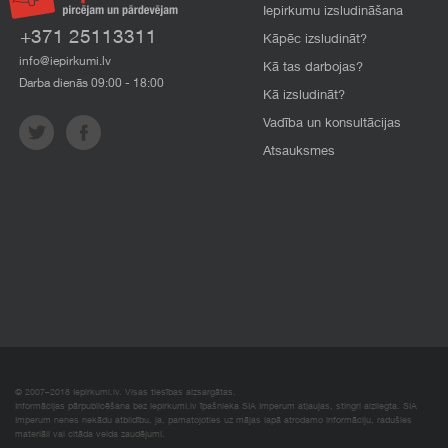
Iepirkumu izsludināšana
+371 25113311
Kāpēc izsludināt?
info@iepirkumi.lv
Kā tas darbojas?
Darba dienās 09:00 - 18:00
Kā izsludināt?
Vadība un konsultācijas
Atsauksmes
© 2007–2018 Iepirkumi.lv. Visas tiesības aizsargātas.
Informācijas pārpublicēšana bez iepirkumi.lv īpašnieka SIA Imperum atļaujas, stingri aizliegta. SIA
Imperum nenes nekādu atbildību, ja, pamatojoties uz mājas lapā atrodamo informāciju, radušies
materiāli vai citāda veida zaudējumi.