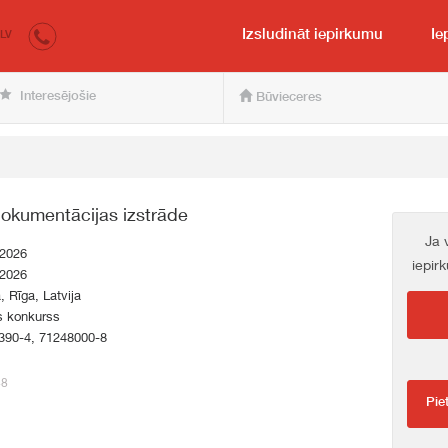
irkumi.lv
pircējam un pārdevējam
Izsludināt iepirkumu
Ie
LV
Interesējošie
Būvieceres
okumentācijas izstrāde
Ja 
.2026
iepir
.2026
a, Rīga, Latvija
s konkurss
390-4, 71248000-8
48
Pie