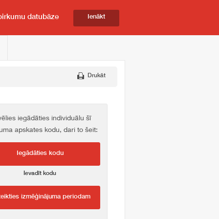
pirkumu datubāze
Ienākt
Drukāt
vēlies iegādāties individuālu šī
kuma apskates kodu, dari to šeit:
Iegādāties kodu
Ievadīt kodu
teikties izmēģinājuma periodam