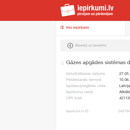
iep
Visi iepirkumi
Atpakaļ uz sarakstu
Gāzes apgādes sistēmas d
Izsludināšanas datums:
27.05
Pieteikšanās termiņš:
10.06
Izpildes/piegādes vieta:
Latvij
Iepirkuma veids:
Atklāt
CPV kodi:
42113
Iepirkumi.lv ID:
54019