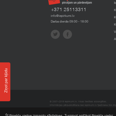
I
+371 25113311
K
info@iepirkumi.lv
K
Darba dienās 09:00 - 18:00
K
V
A
Ziņot par kļūdu
© 2007–2018 Iepirkumi.lv. Visas tiesības aizsargātas.
Informācijas pārpublicēšana bez iepirkumi.lv īpašnieka SIA Impe
Imperum nenes nekādu atbildību, ja, pamatojoties uz mājas l
materiāli vai citāda veida zaudējumi.