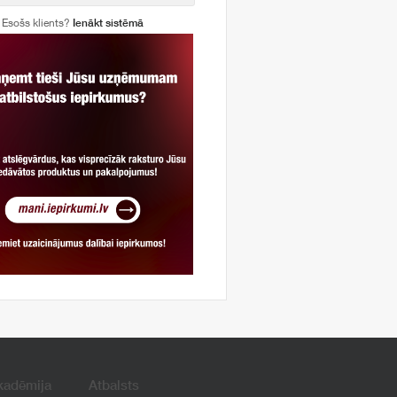
Esošs klients?
Ienākt sistēmā
kadēmija
Atbalsts