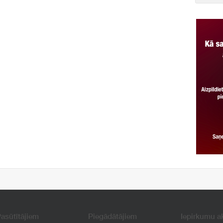
asūtītājiem
Piegādātājiem
Iepirkumu a