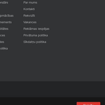
endārs
Par mums
Kontakti
apmācības
Rekvizīti
onements
Vakances
litātes
Reklāmas iespējas
nces
Privātuma politika
des
Sīkdatņu politika
iotēka