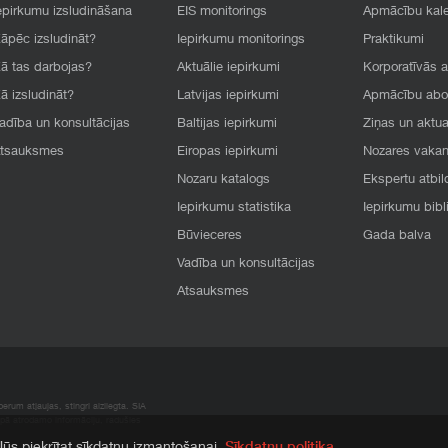
epirkumu izsludināšana
EIS monitorings
Apmācību kal
āpēc izsludināt?
Iepirkumu monitorings
Praktikumi
ā tas darbojas?
Aktuālie iepirkumi
Korporatīvās 
ā izsludināt?
Latvijas iepirkumi
Apmācību ab
adība un konsultācijas
Baltijas iepirkumi
Ziņas un aktua
tsauksmes
Eiropas iepirkumi
Nozares vaka
Nozaru katalogs
Ekspertu atbil
Iepirkumu statistika
Iepirkumu bibl
Būvieceres
Gada balva
Vadība un konsultācijas
Atsauksmes
rum atļaujas, stingri aizliegta. SIA
apā atrodamo informāciju, radušies