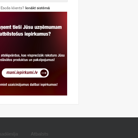
Esošs klients?
Ienākt sistēmā
kadēmija
Atbalsts