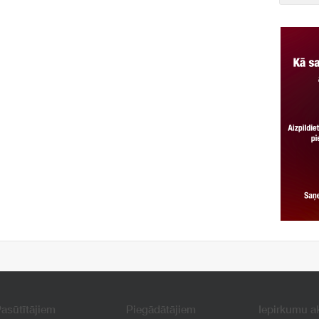
asūtītājiem
Piegādātājiem
Iepirkumu a