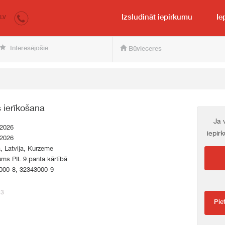
irkumi.lv
pircējam un pārdevējam
Izsludināt iepirkumu
Ie
LV
Interesējošie
Būvieceres
 ierīkošana
Ja 
.2026
iepir
.2026
a, Latvija, Kurzeme
ums PIL 9.panta kārtībā
000-8, 32343000-9
53
Pie