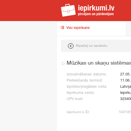
iep
Visi iepirkumi
Atpakaļ uz sarakstu
Mūzikas un skaņu sistēmas
Izsludināšanas datums:
27.05
Pieteikšanās termiņš:
11.06
Izpildes/piegādes vieta:
Latvij
Iepirkuma veids:
Iepirk
CPV kodi:
32340
Iepirkumi.lv ID:
54018