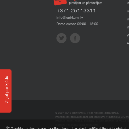
I
+371 25113311
K
info@iepirkumi.lv
K
Darba dienās 09:00 - 18:00
K
V
A
Ziņot par kļūdu
© 2007–2018 Iepirkumi.lv. Visas tiesības aizsargātas.
Informācijas pārpublicēšana bez iepirkumi.lv īpašnieka SIA Impe
Imperum nenes nekādu atbildību, ja, pamatojoties uz mājas l
materiāli vai citāda veida zaudējumi.