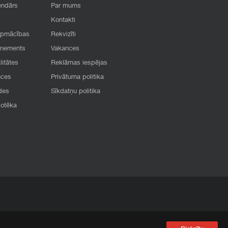
endārs
Par mums
Kontakti
apmācības
Rekvizīti
onements
Vakances
litātes
Reklāmas iespējas
nces
Privātuma politika
des
Sīkdatņu politika
iotēka