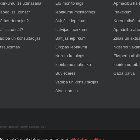
epirkumu izsludināšana
EIS monitorings
Apmācību kal
āpēc izsludināt?
Iepirkumu monitorings
Praktikumi
ā tas darbojas?
Aktuālie iepirkumi
Korporatīvās 
ā izsludināt?
Latvijas iepirkumi
Apmācību ab
adība un konsultācijas
Baltijas iepirkumi
Ziņas un aktua
tsauksmes
Eiropas iepirkumi
Nozares vaka
Nozaru katalogs
Ekspertu atbil
Iepirkumu statistika
Iepirkumu bibl
Būvieceres
Gada balva
Vadība un konsultācijas
Atsauksmes
rum atļaujas, stingri aizliegta. SIA
apā atrodamo informāciju, radušies