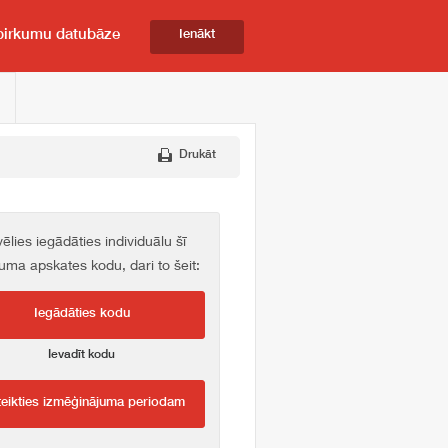
pirkumu datubāze
Ienākt
Drukāt
vēlies iegādāties individuālu šī
kuma apskates kodu, dari to šeit:
Iegādāties kodu
Ievadīt kodu
teikties izmēģinājuma periodam