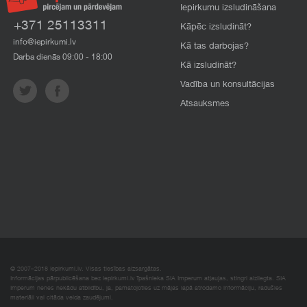
Iepirkumu izsludināšana
+371 25113311
Kāpēc izsludināt?
info@iepirkumi.lv
Kā tas darbojas?
Darba dienās 09:00 - 18:00
Kā izsludināt?
Vadība un konsultācijas
Atsauksmes
© 2007–2018 Iepirkumi.lv. Visas tiesības aizsargātas.
Informācijas pārpublicēšana bez iepirkumi.lv īpašnieka SIA Imperum atļaujas, stingri aizliegta. SIA
Imperum nenes nekādu atbildību, ja, pamatojoties uz mājas lapā atrodamo informāciju, radušies
materiāli vai citāda veida zaudējumi.