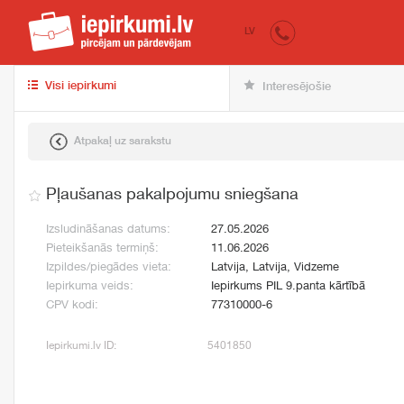
iepirkumi.lv
pir
LV
Visi iepirkumi
Interesējošie
Atpakaļ uz sarakstu
Pļaušanas pakalpojumu sniegšana
Izsludināšanas datums:
27.05.2026
Pieteikšanās termiņš:
11.06.2026
Izpildes/piegādes vieta:
Latvija, Latvija, Vidzeme
Iepirkuma veids:
Iepirkums PIL 9.panta kārtībā
CPV kodi:
77310000-6
Iepirkumi.lv ID:
5401850