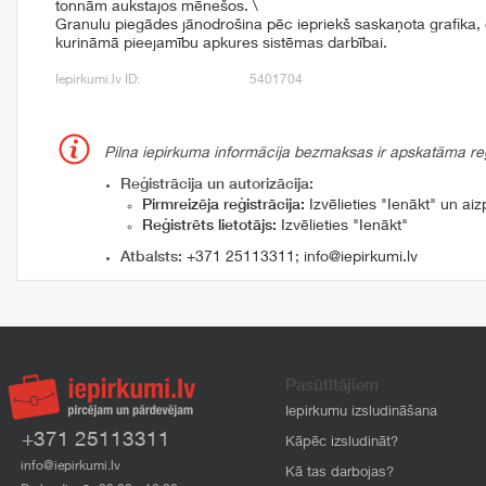
tonnām aukstajos mēnešos. \
Granulu piegādes jānodrošina pēc iepriekš saskaņota grafika, 
kurināmā pieejamību apkures sistēmas darbībai.
Iepirkumi.lv ID:
5401704
Pilna iepirkuma informācija bezmaksas ir apskatāma reģi
Reģistrācija un autorizācija:
Pirmreizēja reģistrācija:
Izvēlieties "Ienākt" un aizp
Reģistrēts lietotājs:
Izvēlieties "Ienākt"
Atbalsts:
+371 25113311
;
info@iepirkumi.lv
Pasūtītājiem
Iepirkumu izsludināšana
+371 25113311
Kāpēc izsludināt?
info@iepirkumi.lv
Kā tas darbojas?