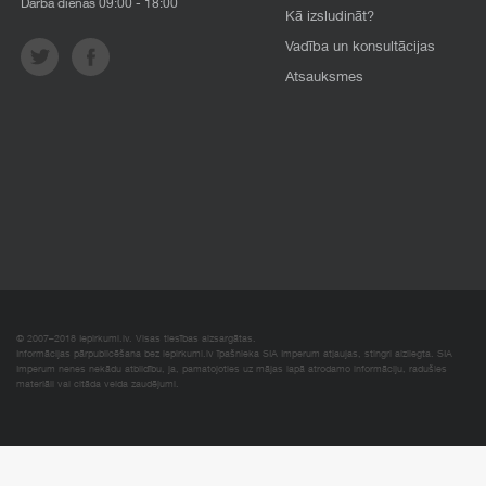
Darba dienās 09:00 - 18:00
Kā izsludināt?
Vadība un konsultācijas
Atsauksmes
© 2007–2018 Iepirkumi.lv. Visas tiesības aizsargātas.
Informācijas pārpublicēšana bez iepirkumi.lv īpašnieka SIA Imperum atļaujas, stingri aizliegta. SIA
Imperum nenes nekādu atbildību, ja, pamatojoties uz mājas lapā atrodamo informāciju, radušies
materiāli vai citāda veida zaudējumi.