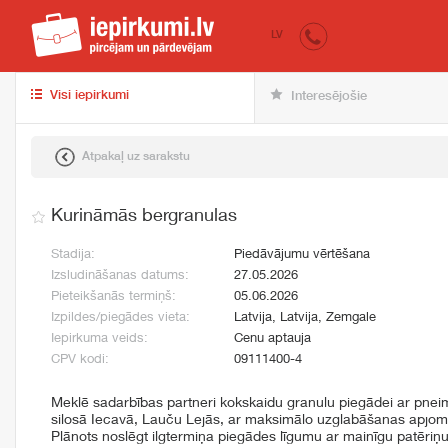
iepirkumi.lv
pir
LV
Visi iepirkumi
Interesējošie
Atpakaļ uz sarakstu
Kurināmās bergranulas
Stadija:
Piedāvājumu vērtēšana
Izsludināšanas datums:
27.05.2026
Pieteikšanās termiņš:
05.06.2026
Izpildes/piegādes vieta:
Latvija, Latvija, Zemgale
Iepirkuma veids:
Cenu aptauja
CPV kodi:
09111400-4
Meklē sadarbības partneri kokskaidu granulu piegādei ar pnei
silosā Iecavā, Lauču Lejās, ar maksimālo uzglabāšanas apjom
Plānots noslēgt ilgtermiņa piegādes līgumu ar mainīgu patēriņ