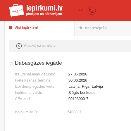
iepirkumi.lv
pir
LV
Visi iepirkumi
Interesējošie
Atpakaļ uz sarakstu
Dabasgāzes iegāde
Izsludināšanas datums:
27.05.2026
Pieteikšanās termiņš:
30.06.2026
Izpildes/piegādes vieta:
Latvija, Rīga, Latvija
Iepirkuma veids:
Slēgts konkurss
CPV kodi:
09123000-7
Iepirkumi.lv ID:
5400837