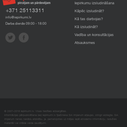
Iepirkumu izsludināšana
+371 25113311
Kāpēc izsludināt?
info@iepirkumi.lv
Kā tas darbojas?
Darba dienās 09:00 - 18:00
Kā izsludināt?
Vadība un konsultācijas
Atsauksmes
© 2007–2018 Iepirkumi.lv. Visas tiesības aizsargātas.
Informācijas pārpublicēšana bez iepirkumi.lv īpašnieka SIA Imperum atļaujas, stingri aizliegta. SIA
Imperum nenes nekādu atbildību, ja, pamatojoties uz mājas lapā atrodamo informāciju, radušies
materiāli vai citāda veida zaudējumi.