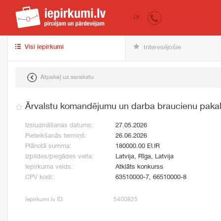
iepirkumi.lv
pir
LV
Visi iepirkumi
Interesējošie
Atpakaļ uz sarakstu
Ārvalstu komandējumu un darba braucienu paka
Izsludināšanas datums:
27.05.2026
Pieteikšanās termiņš:
26.06.2026
Plānotā summa:
180000.00 EUR
Izpildes/piegādes vieta:
Latvija, Rīga, Latvija
Iepirkuma veids:
Atklāts konkurss
CPV kodi:
63510000-7, 66510000-8
Iepirkumi.lv ID:
5400825