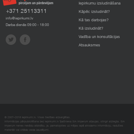
Iepirkumu izsludināšana
+371 25113311
Kāpēc izsludināt?
info@iepirkumi.lv
Kā tas darbojas?
Darba dienās 09:00 - 18:00
Kā izsludināt?
Vadība un konsultācijas
Atsauksmes
© 2007–2018 Iepirkumi.lv. Visas tiesības aizsargātas.
Informācijas pārpublicēšana bez iepirkumi.lv īpašnieka SIA Imperum atļaujas, stingri aizliegta. SIA
Imperum nenes nekādu atbildību, ja, pamatojoties uz mājas lapā atrodamo informāciju, radušies
materiāli vai citāda veida zaudējumi.