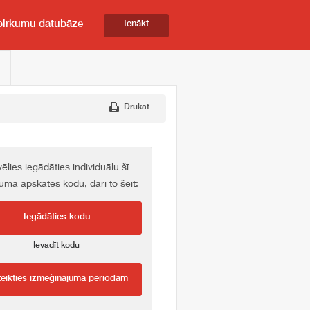
pirkumu datubāze
Ienākt
Drukāt
vēlies iegādāties individuālu šī
kuma apskates kodu, dari to šeit:
Iegādāties kodu
Ievadīt kodu
teikties izmēģinājuma periodam