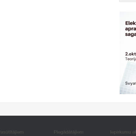
asūtītājiem
Piegādātājiem
Iepirkumu a