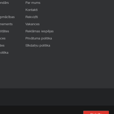
endārs
Par mums
Kontakti
apmācības
Rekvizīti
onements
Vakances
litātes
Reklāmas iespējas
nces
Privātuma politika
des
Sīkdatņu politika
iotēka