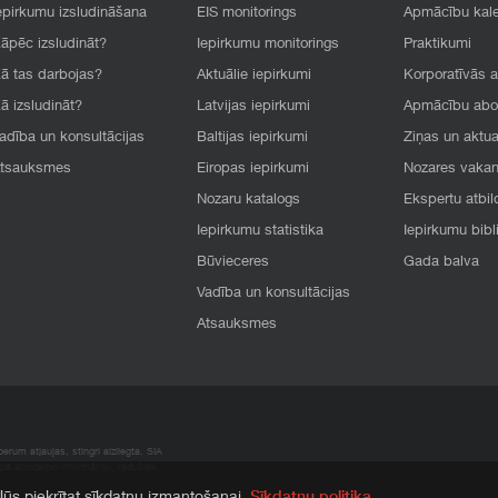
epirkumu izsludināšana
EIS monitorings
Apmācību kal
āpēc izsludināt?
Iepirkumu monitorings
Praktikumi
ā tas darbojas?
Aktuālie iepirkumi
Korporatīvās 
ā izsludināt?
Latvijas iepirkumi
Apmācību ab
adība un konsultācijas
Baltijas iepirkumi
Ziņas un aktua
tsauksmes
Eiropas iepirkumi
Nozares vaka
Nozaru katalogs
Ekspertu atbil
Iepirkumu statistika
Iepirkumu bibl
Būvieceres
Gada balva
Vadība un konsultācijas
Atsauksmes
rum atļaujas, stingri aizliegta. SIA
apā atrodamo informāciju, radušies