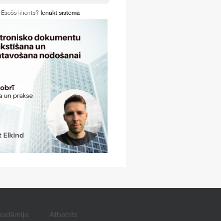
Esošs klients?
Ienākt sistēmā
kadēmija
Atbalsts