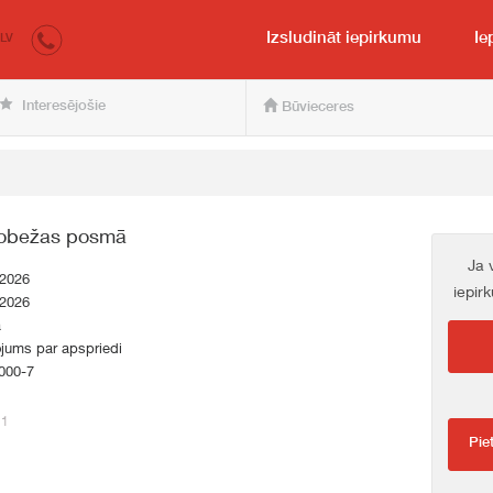
irkumi.lv
pircējam un pārdevējam
Izsludināt iepirkumu
Ie
LV
Interesējošie
Būvieceres
robežas posmā
Ja 
.2026
iepir
.2026
a
jums par apspriedi
000-7
11
Pie