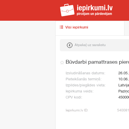
iep
Visi iepirkumi
Atpakaļ uz sarakstu
Būvdarbi pamattrases pie
Izsludināšanas datums:
26.05
Pieteikšanās termiņš:
10.06
Izpildes/piegādes vieta:
Latvij
Iepirkuma veids:
Paziņo
CPV kodi:
45000
Iepirkumi.lv ID:
54008