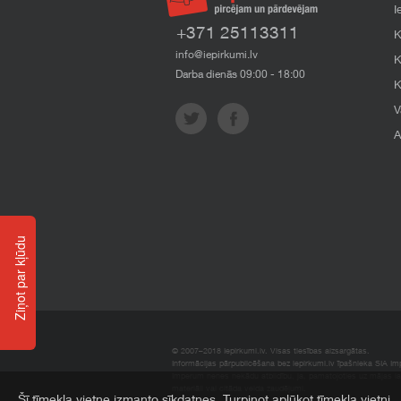
I
+371 25113311
K
info@iepirkumi.lv
K
Darba dienās 09:00 - 18:00
K
V
A
Ziņot par kļūdu
© 2007–2018 Iepirkumi.lv. Visas tiesības aizsargātas.
Informācijas pārpublicēšana bez iepirkumi.lv īpašnieka SIA Impe
Imperum nenes nekādu atbildību, ja, pamatojoties uz mājas l
materiāli vai citāda veida zaudējumi.