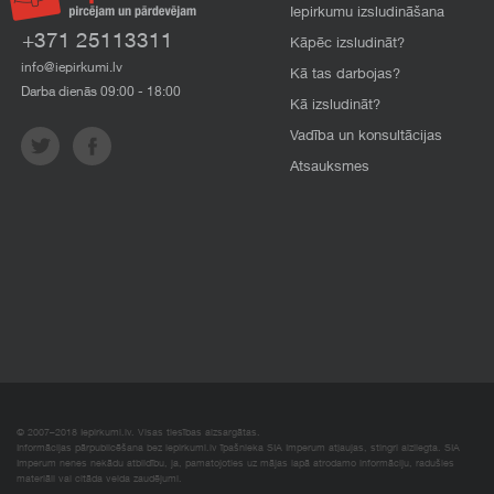
Iepirkumu izsludināšana
+371 25113311
Kāpēc izsludināt?
info@iepirkumi.lv
Kā tas darbojas?
Darba dienās 09:00 - 18:00
Kā izsludināt?
Vadība un konsultācijas
Atsauksmes
© 2007–2018 Iepirkumi.lv. Visas tiesības aizsargātas.
Informācijas pārpublicēšana bez iepirkumi.lv īpašnieka SIA Imperum atļaujas, stingri aizliegta. SIA
Imperum nenes nekādu atbildību, ja, pamatojoties uz mājas lapā atrodamo informāciju, radušies
materiāli vai citāda veida zaudējumi.