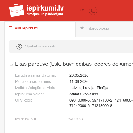
iepirkumi.lv
pir
LV
Visi iepirkumi
Interesējošie
Atpakaļ uz sarakstu
Ēkas pārbūve (t.sk. būvniecības ieceres dokumen
Izsludināšanas datums:
26.05.2026
Pieteikšanās termiņš:
11.06.2026
Izpildes/piegādes vieta:
Latvija, Latvija, Pierīga
Iepirkuma veids:
Atklāts konkurss
CPV kodi:
09310000-5, 39717100-2, 42416000-
71242000-6, 71248000-8
Iepirkumi.lv ID:
5400783