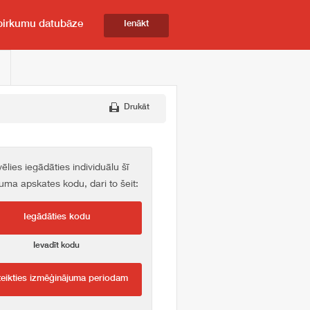
pirkumu datubāze
Ienākt
Drukāt
vēlies iegādāties individuālu šī
kuma apskates kodu, dari to šeit:
Iegādāties kodu
Ievadīt kodu
teikties izmēģinājuma periodam