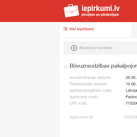
iep
Visi iepirkumi
Atpakaļ uz sarakstu
Būvuzraudzības pakalpoju
Izsludināšanas datums:
26.05
Pieteikšanās termiņš:
10.06
Izpildes/piegādes vieta:
Latvij
Iepirkuma veids:
Paziņo
CPV kodi:
71520
Iepirkumi.lv ID:
54007