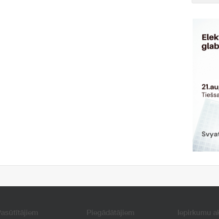
asūtītājiem
Piegādātājiem
Iepirkumu a