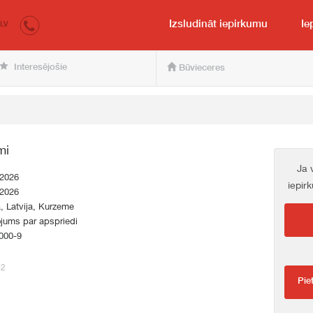
irkumi.lv
pircējam un pārdevējam
Izsludināt iepirkumu
Ie
LV
Interesējošie
Būvieceres
mi
Ja 
.2026
iepir
.2026
a, Latvija, Kurzeme
jums par apspriedi
000-9
82
Pie