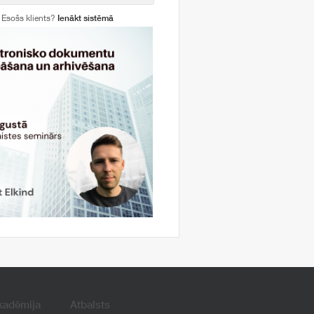
Esošs klients?
Ienākt sistēmā
kadēmija
Atbalsts