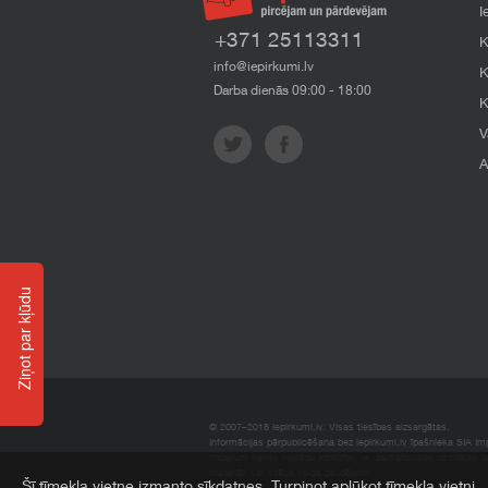
I
+371 25113311
K
info@iepirkumi.lv
K
Darba dienās 09:00 - 18:00
K
V
A
Ziņot par kļūdu
© 2007–2018 Iepirkumi.lv. Visas tiesības aizsargātas.
Informācijas pārpublicēšana bez iepirkumi.lv īpašnieka SIA Impe
Imperum nenes nekādu atbildību, ja, pamatojoties uz mājas l
materiāli vai citāda veida zaudējumi.