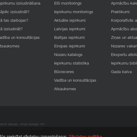
epirkumu izsludināšana
EIS monitorings
Apmācību kal
āpēc izsludināt?
Iepirkumu monitorings
Praktikumi
ā tas darbojas?
Aktuālie iepirkumi
Korporatīvās 
ā izsludināt?
Latvijas iepirkumi
Apmācību ab
adība un konsultācijas
Baltijas iepirkumi
Ziņas un aktua
tsauksmes
Eiropas iepirkumi
Nozares vaka
Nozaru katalogs
Ekspertu atbil
Iepirkumu statistika
Iepirkumu bibl
Būvieceres
Gada balva
Vadība un konsultācijas
Atsauksmes
rum atļaujas, stingri aizliegta. SIA
apā atrodamo informāciju, radušies