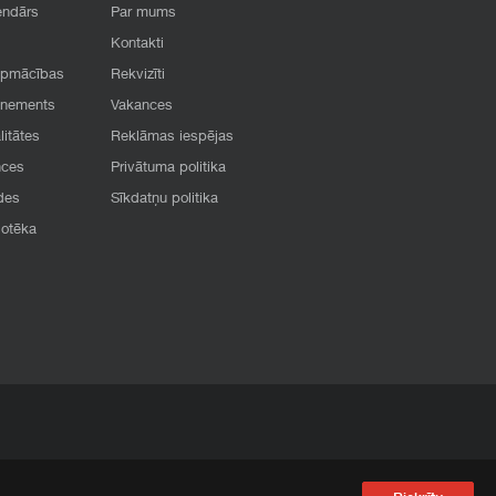
endārs
Par mums
Kontakti
apmācības
Rekvizīti
onements
Vakances
litātes
Reklāmas iespējas
nces
Privātuma politika
des
Sīkdatņu politika
iotēka