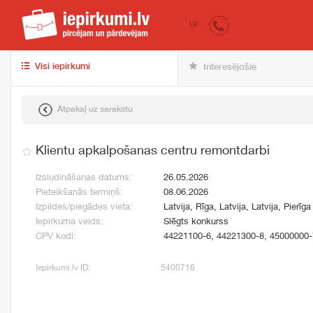
iepirkumi.lv
pir
LV
Visi iepirkumi
Interesējošie
Atpakaļ uz sarakstu
Klientu apkalpošanas centru remontdarbi
Izsludināšanas datums:
26.05.2026
Pieteikšanās termiņš:
08.06.2026
Izpildes/piegādes vieta:
Latvija, Rīga, Latvija, Latvija, Pierīga
Iepirkuma veids:
Slēgts konkurss
CPV kodi:
44221100-6, 44221300-8, 45000000-
Iepirkumi.lv ID:
5400716