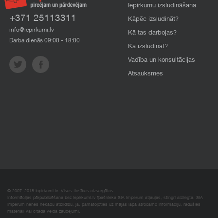
Iepirkumu izsludināšana
+371 25113311
Kāpēc izsludināt?
info@iepirkumi.lv
Kā tas darbojas?
Darba dienās 09:00 - 18:00
Kā izsludināt?
Vadība un konsultācijas
Atsauksmes
© 2007–2018 Iepirkumi.lv. Visas tiesības aizsargātas.
Informācijas pārpublicēšana bez iepirkumi.lv īpašnieka SIA Imperum atļaujas, stingri aizliegta. SIA
Imperum nenes nekādu atbildību, ja, pamatojoties uz mājas lapā atrodamo informāciju, radušies
materiāli vai citāda veida zaudējumi.