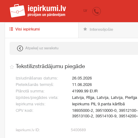
iepirkumi.lv
pir
LV
Visi iepirkumi
Interesējošie
Atpakaļ uz sarakstu
Tekstilizstrādājumu piegāde
Izsludināšanas datums:
26.05.2026
Pieteikšanās termiņš:
11.06.2026
Plānotā summa:
41999.99 EUR
Izpildes/piegādes vieta:
Latvija, Rīga, Latvija, Latvija, Pierīga
Iepirkuma veids:
Iepirkums PIL 9.panta kārtībā
CPV kodi:
18935000-2, 39510000-0, 39512100-
39513100-2, 39514100-9, 39514200-
Iepirkumi.lv ID:
5400689