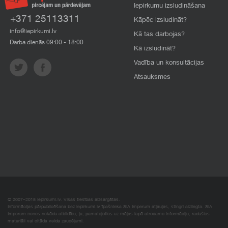
Iepirkumu izsludināšana
+371 25113311
Kāpēc izsludināt?
info@iepirkumi.lv
Kā tas darbojas?
Darba dienās 09:00 - 18:00
Kā izsludināt?
Vadība un konsultācijas
Atsauksmes
© 2007–2018 Iepirkumi.lv. Visas tiesības aizsargātas.
Informācijas pārpublicēšana bez iepirkumi.lv īpašnieka SIA Imperum atļaujas, stingri aizliegta. SIA
Imperum nenes nekādu atbildību, ja, pamatojoties uz mājas lapā atrodamo informāciju, radušies
materiāli vai citāda veida zaudējumi.