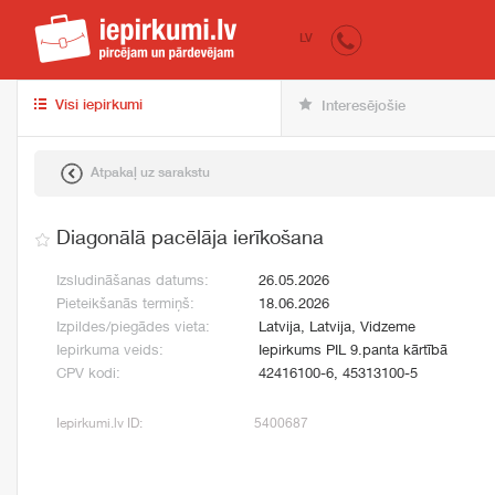
iepirkumi.lv
pir
LV
Visi iepirkumi
Interesējošie
Atpakaļ uz sarakstu
Diagonālā pacēlāja ierīkošana
Izsludināšanas datums:
26.05.2026
Pieteikšanās termiņš:
18.06.2026
Izpildes/piegādes vieta:
Latvija, Latvija, Vidzeme
Iepirkuma veids:
Iepirkums PIL 9.panta kārtībā
CPV kodi:
42416100-6, 45313100-5
Iepirkumi.lv ID:
5400687