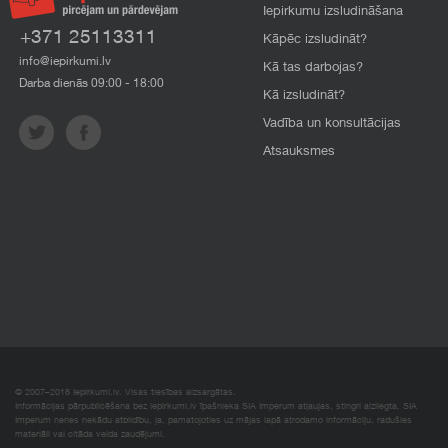
Iepirkumu izsludināšana
+371 25113311
Kāpēc izsludināt?
info@iepirkumi.lv
Kā tas darbojas?
Darba dienās 09:00 - 18:00
Kā izsludināt?
Vadība un konsultācijas
Atsauksmes
© 2007–2018 Iepirkumi.lv. Visas tiesības aizsargātas.
Informācijas pārpublicēšana bez iepirkumi.lv īpašnieka SIA Imperum atļaujas, stingri aizliegta. SIA
Imperum nenes nekādu atbildību, ja, pamatojoties uz mājas lapā atrodamo informāciju, radušies
materiāli vai citāda veida zaudējumi.