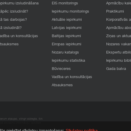
epirkumu izsludināšana
EIS monitorings
Apmācību kal
āpēc izsludināt?
Iepirkumu monitorings
Praktikumi
ā tas darbojas?
Aktuālie iepirkumi
Korporatīvās 
ā izsludināt?
Latvijas iepirkumi
Apmācību ab
adība un konsultācijas
Baltijas iepirkumi
Ziņas un aktua
tsauksmes
Eiropas iepirkumi
Nozares vaka
Nozaru katalogs
Ekspertu atbil
Iepirkumu statistika
Iepirkumu bibl
Būvieceres
Gada balva
Vadība un konsultācijas
Atsauksmes
rum atļaujas, stingri aizliegta. SIA
apā atrodamo informāciju, radušies