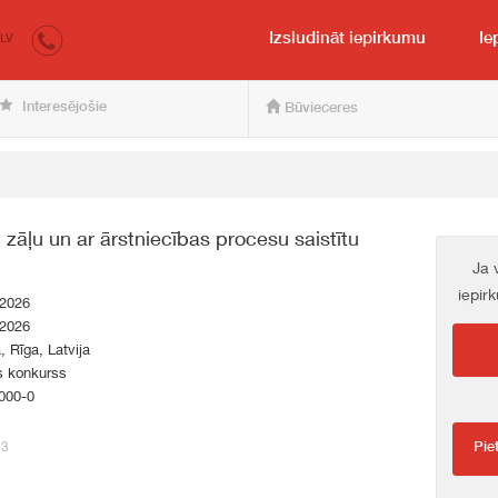
irkumi.lv
pircējam un pārdevējam
Izsludināt iepirkumu
Ie
LV
Interesējošie
Būvieceres
zāļu un ar ārstniecības procesu saistītu
Ja 
iepir
.2026
.2026
a, Rīga, Latvija
s konkurss
000-0
93
Pie