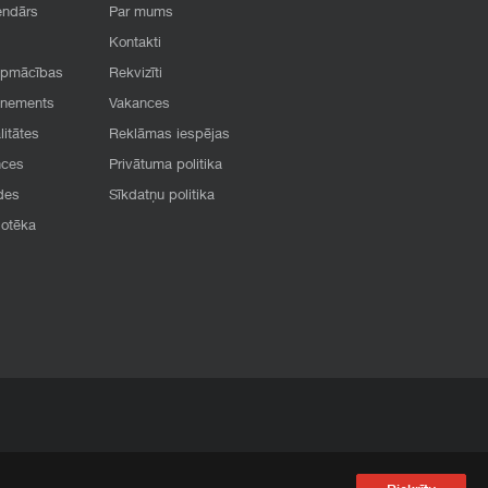
endārs
Par mums
Kontakti
apmācības
Rekvizīti
onements
Vakances
litātes
Reklāmas iespējas
nces
Privātuma politika
des
Sīkdatņu politika
iotēka