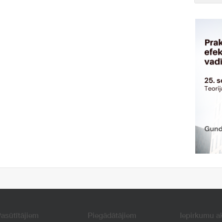
asūtītājiem
Piegādātājiem
Iepirkumu a