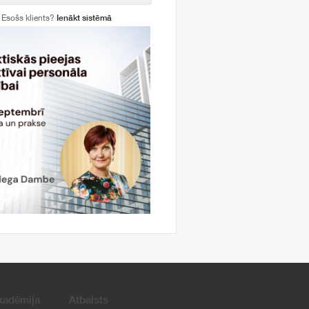
Esošs klients?
Ienākt sistēmā
kadēmija
Atbalsts