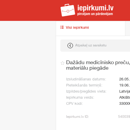
iep
Visi iepirkumi
Atpakaļ uz sarakstu
Dažādu medicīnisko preču, 
materiālu piegāde
Izsludināšanas datums:
26.05
Pieteikšanās termiņš:
19.06
Izpildes/piegādes vieta:
Latvij
Iepirkuma veids:
Atklāt
CPV kodi:
33000
Iepirkumi.lv ID:
54003