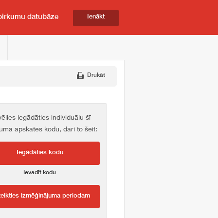
pirkumu datubāze
Ienākt
Drukāt
vēlies iegādāties individuālu šī
kuma apskates kodu, dari to šeit:
Iegādāties kodu
Ievadīt kodu
teikties izmēģinājuma periodam