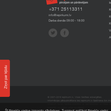
I
+371 25113311
K
info@iepirkumi.lv
K
Darba dienās 09:00 - 18:00
K
V
A
Ziņot par kļūdu
© 2007–2018 Iepirkumi.lv. Visas tiesības aizsargātas.
Informācijas pārpublicēšana bez iepirkumi.lv īpašnieka SIA Impe
Imperum nenes nekādu atbildību, ja, pamatojoties uz mājas l
materiāli vai citāda veida zaudējumi.