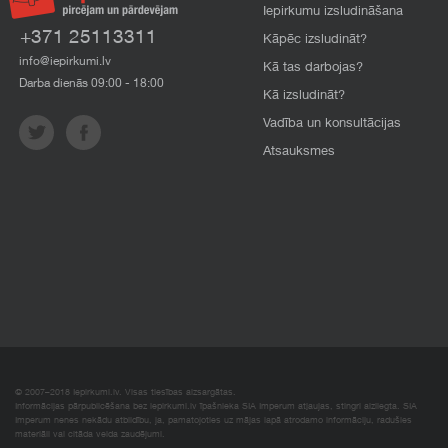
Iepirkumu izsludināšana
+371 25113311
Kāpēc izsludināt?
info@iepirkumi.lv
Kā tas darbojas?
Darba dienās 09:00 - 18:00
Kā izsludināt?
Vadība un konsultācijas
Atsauksmes
© 2007–2018 Iepirkumi.lv. Visas tiesības aizsargātas.
Informācijas pārpublicēšana bez iepirkumi.lv īpašnieka SIA Imperum atļaujas, stingri aizliegta. SIA
Imperum nenes nekādu atbildību, ja, pamatojoties uz mājas lapā atrodamo informāciju, radušies
materiāli vai citāda veida zaudējumi.