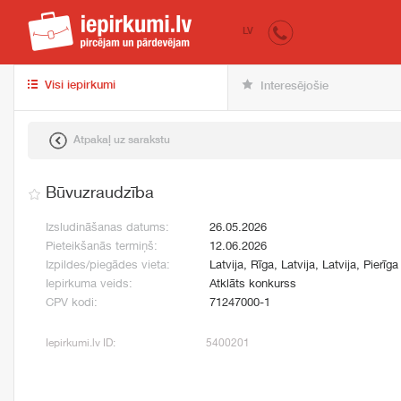
iepirkumi.lv
pir
LV
Visi iepirkumi
Interesējošie
Atpakaļ uz sarakstu
Būvuzraudzība
Izsludināšanas datums:
26.05.2026
Pieteikšanās termiņš:
12.06.2026
Izpildes/piegādes vieta:
Latvija, Rīga, Latvija, Latvija, Pierīga
Iepirkuma veids:
Atklāts konkurss
CPV kodi:
71247000-1
Iepirkumi.lv ID:
5400201