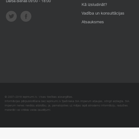
Darba dienās 09:00 - 18:00
Kā izsludināt?
Vadība un konsultācijas
Atsauksmes
© 2007–2018 Iepirkumi.lv. Visas tiesības aizsargātas.
Informācijas pārpublicēšana bez iepirkumi.lv īpašnieka SIA Imperum atļaujas, stingri aizliegta. SIA
Imperum nenes nekādu atbildību, ja, pamatojoties uz mājas lapā atrodamo informāciju, radušies
materiāli vai citāda veida zaudējumi.