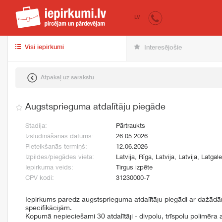
iepirkumi.lv
pir
LV
Visi iepirkumi
Interesējošie
Atpakaļ uz sarakstu
Augstsprieguma atdalītāju piegāde
Stadija:
Pārtraukts
Izsludināšanas datums:
26.05.2026
Pieteikšanās termiņš:
12.06.2026
Izpildes/piegādes vieta:
Latvija, Rīga, Latvija, Latvija, Latgal
Iepirkuma veids:
Tirgus izpēte
CPV kodi:
31230000-7
Iepirkums paredz augstsprieguma atdalītāju piegādi ar dažād
specifikācijām.
Kopumā nepieciešami 30 atdalītāji - divpolu, trīspolu polimēra 