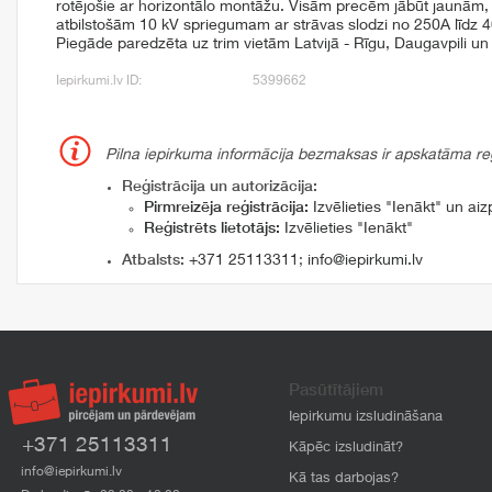
rotējošie ar horizontālo montāžu. Visām precēm jābūt jaunām
atbilstošām 10 kV spriegumam ar strāvas slodzi no 250A līdz 
Piegāde paredzēta uz trim vietām Latvijā - Rīgu, Daugavpili un
Iepirkumi.lv ID:
5399662
Pilna iepirkuma informācija bezmaksas ir apskatāma reģi
Reģistrācija un autorizācija:
Pirmreizēja reģistrācija:
Izvēlieties "Ienākt" un aizp
Reģistrēts lietotājs:
Izvēlieties "Ienākt"
Atbalsts:
+371 25113311
;
info@iepirkumi.lv
Pasūtītājiem
Iepirkumu izsludināšana
+371 25113311
Kāpēc izsludināt?
info@iepirkumi.lv
Kā tas darbojas?