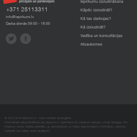
Iepirkumu izsludināšana
+371 25113311
Kāpēc izsludināt?
info@iepirkumi.lv
Kā tas darbojas?
Darba dienās 09:00 - 18:00
Kā izsludināt?
Vadība un konsultācijas
Atsauksmes
© 2007–2018 Iepirkumi.lv. Visas tiesības aizsargātas.
Informācijas pārpublicēšana bez iepirkumi.lv īpašnieka SIA Imperum atļaujas, stingri aizliegta. SIA
Imperum nenes nekādu atbildību, ja, pamatojoties uz mājas lapā atrodamo informāciju, radušies
materiāli vai citāda veida zaudējumi.