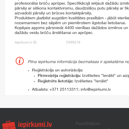
profesionālai brūču aprūpei. Specifikācijā iekļauti dažādu izmē
pārsēji ar silikona kontaktvirsmu, daudzslāņu putu pārsēji ar 
aizvadoši pārsēji un brūces kontaktpārsēji.
Produktiem jāatbilst augstām kvalitātes prasībām - jābūt steril
noņemamiem bez sāpēm un piemērotiem ilgstošai lietošanai.
Kopējais apjoms pārsniedz 4400 vienības dažādos izmēros un k
dažādu veidu brūču ārstēšanai un aprūpei.
Iepirkumi.lv ID:
5399218
Pilna iepirkuma informācija bezmaksas ir apskatāma reģi
Reģistrācija un autorizācija:
Pirmreizēja reģistrācija:
Izvēlieties "Ienākt" un aizp
Reģistrēts lietotājs:
Izvēlieties "Ienākt"
Atbalsts:
+371 25113311
;
info@iepirkumi.lv
Pasūtītājiem