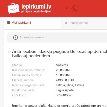
iepirkumi.lv
pir
LV
Visi iepirkumi
Interesējošie
Atpakaļ uz sarakstu
Ārstniecības līdzekļu piegāde Bullozās epidermol
bullosa) pacientiem
Stadija:
Noslēgts
Izsludināšanas datums:
26.05.2026
Pieteikšanās termiņš:
10.06.2026
Plānotā summa:
41900.0 EUR
Izpildes/piegādes vieta:
Latvija, Rīga, Latvija
Iepirkuma veids:
Tirgus izpēte
CPV kodi:
33141000-0
Iepirkums aptver plašu klāstu ar sterilu brūču pārsējiem un me