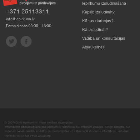
Iepirkumu izsludināšana
+371 25113311
Kāpēc izsludināt?
info@iepirkumi.lv
Kā tas darbojas?
Darba dienās 09:00 - 18:00
Kā izsludināt?
Vadība un konsultācijas
Atsauksmes
© 2007–2018 Iepirkumi.lv. Visas tiesības aizsargātas.
Informācijas pārpublicēšana bez iepirkumi.lv īpašnieka SIA Imperum atļaujas, stingri aizliegta. SIA
Imperum nenes nekādu atbildību, ja, pamatojoties uz mājas lapā atrodamo informāciju, radušies
materiāli vai citāda veida zaudējumi.