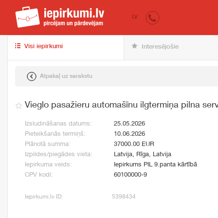
iepirkumi.lv
pir
LV
Visi iepirkumi
Interesējošie
Atpakaļ uz sarakstu
Vieglo pasažieru automašīnu ilgtermiņa pilna se
Izsludināšanas datums:
25.05.2026
Pieteikšanās termiņš:
10.06.2026
Plānotā summa:
37000.00 EUR
Izpildes/piegādes vieta:
Latvija, Rīga, Latvija
Iepirkuma veids:
Iepirkums PIL 9.panta kārtībā
CPV kodi:
60100000-9
Iepirkumi.lv ID:
5398434