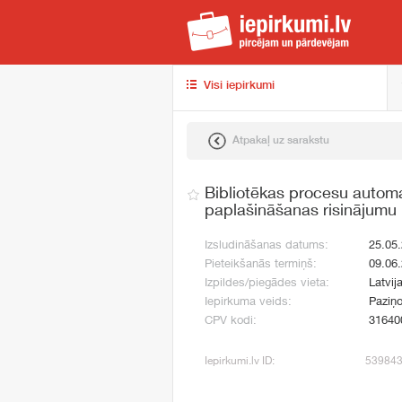
iep
Visi iepirkumi
Atpakaļ uz sarakstu
Bibliotēkas procesu autom
paplašināšanas risinājumu
Izsludināšanas datums:
25.05
Pieteikšanās termiņš:
09.06
Izpildes/piegādes vieta:
Latvij
Iepirkuma veids:
Paziņo
CPV kodi:
31640
Iepirkumi.lv ID:
53984