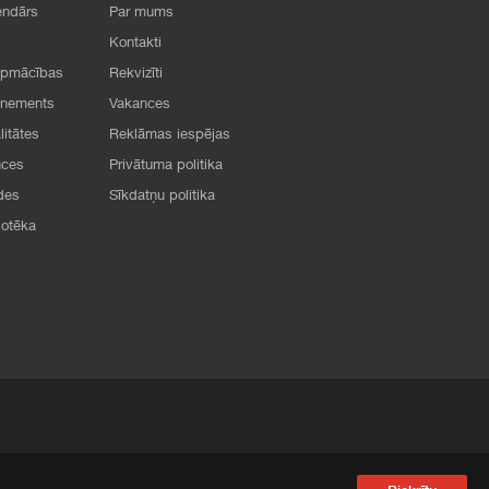
endārs
Par mums
Kontakti
apmācības
Rekvizīti
onements
Vakances
litātes
Reklāmas iespējas
nces
Privātuma politika
des
Sīkdatņu politika
iotēka