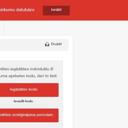
pirkumu datubāze
Ienākt
Drukāt
vēlies iegādāties individuālu šī
kuma apskates kodu, dari to šeit:
Iegādāties kodu
Ievadīt kodu
teikties izmēģinājuma periodam