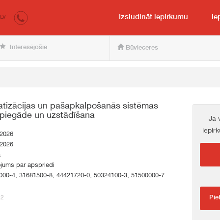
irkumi.lv
pircējam un pārdevējam
Izsludināt iepirkumu
Ie
LV
Interesējošie
Būvieceres
atizācijas un pašapkalpošanās sistēmas
 piegāde un uzstādīšana
Ja 
iepir
.2026
.2026
a
jums par apspriedi
000-4, 31681500-8, 44421720-0, 50324100-3, 51500000-7
32
Pie