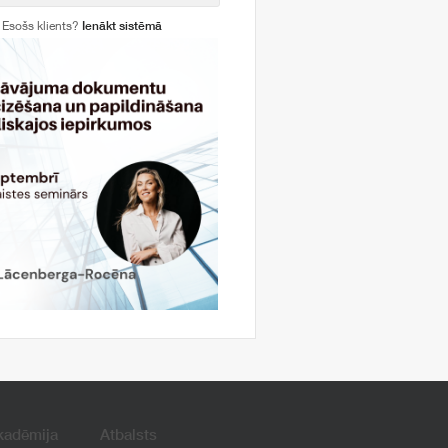
Esošs klients?
Ienākt sistēmā
kadēmija
Atbalsts