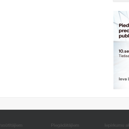
asūtītājiem
Piegādātājiem
Iepirkumu a