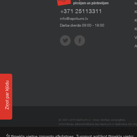
I
+371 25113311
K
info@iepirkumi.lv
K
Darba dienās 09:00 - 18:00
K
V
A
Ziņot par kļūdu
© 2007–2018 Iepirkumi.lv. Visas tiesības aizsargātas.
Informācijas pārpublicēšana bez iepirkumi.lv īpašnieka SIA Impe
Imperum nenes nekādu atbildību, ja, pamatojoties uz mājas l
materiāli vai citāda veida zaudējumi.