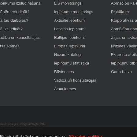
epirkumu izsludināšana
EIS monitorings
Apmācību kal
āpēc izsludināt?
Iepirkumu monitorings
Praktikumi
ā tas darbojas?
Aktuālie iepirkumi
Korporatīvās 
ā izsludināt?
Latvijas iepirkumi
Apmācību ab
adība un konsultācijas
Baltijas iepirkumi
Ziņas un aktua
tsauksmes
Eiropas iepirkumi
Nozares vaka
Nozaru katalogs
Ekspertu atbil
Iepirkumu statistika
Iepirkumu bibl
Būvieceres
Gada balva
Vadība un konsultācijas
Atsauksmes
rum atļaujas, stingri aizliegta. SIA
apā atrodamo informāciju, radušies