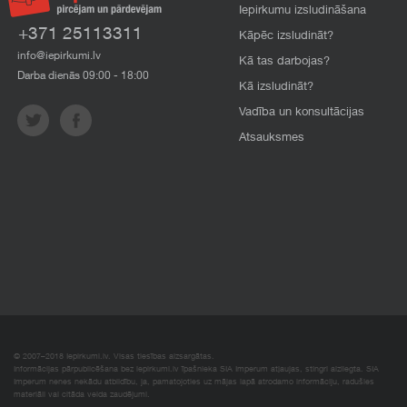
Iepirkumu izsludināšana
+371 25113311
Kāpēc izsludināt?
info@iepirkumi.lv
Kā tas darbojas?
Darba dienās 09:00 - 18:00
Kā izsludināt?
Vadība un konsultācijas
Atsauksmes
© 2007–2018 Iepirkumi.lv. Visas tiesības aizsargātas.
Informācijas pārpublicēšana bez iepirkumi.lv īpašnieka SIA Imperum atļaujas, stingri aizliegta. SIA
Imperum nenes nekādu atbildību, ja, pamatojoties uz mājas lapā atrodamo informāciju, radušies
materiāli vai citāda veida zaudējumi.