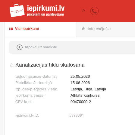
iepirkumi.lv
pir
LV
Visi iepirkumi
Interesējošie
Atpakaļ uz sarakstu
Kanalizācijas tīklu skalošana
Izsludināšanas datums:
25.05.2026
Pieteikšanās termiņš:
15.06.2026
Izpildes/piegādes vieta:
Latvija, Rīga, Latvija
Iepirkuma veids:
Atklāts konkurss
CPV kodi:
90470000-2
Iepirkumi.lv ID:
5398381