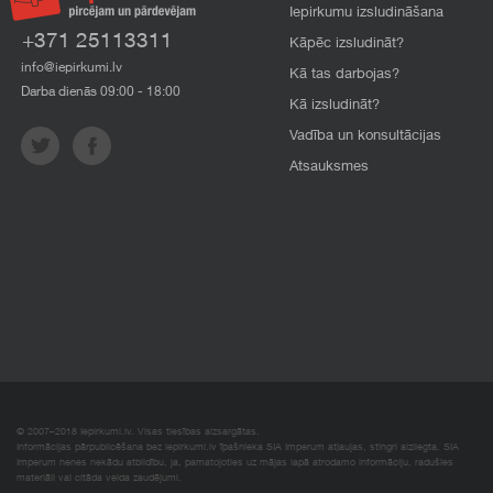
Iepirkumu izsludināšana
+371 25113311
Kāpēc izsludināt?
info@iepirkumi.lv
Kā tas darbojas?
Darba dienās 09:00 - 18:00
Kā izsludināt?
Vadība un konsultācijas
Atsauksmes
© 2007–2018 Iepirkumi.lv. Visas tiesības aizsargātas.
Informācijas pārpublicēšana bez iepirkumi.lv īpašnieka SIA Imperum atļaujas, stingri aizliegta. SIA
Imperum nenes nekādu atbildību, ja, pamatojoties uz mājas lapā atrodamo informāciju, radušies
materiāli vai citāda veida zaudējumi.