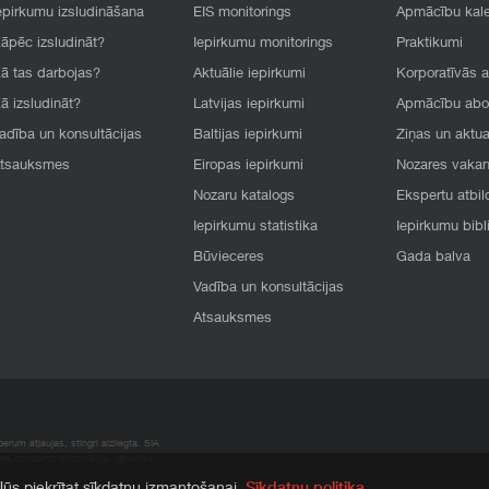
epirkumu izsludināšana
EIS monitorings
Apmācību kal
āpēc izsludināt?
Iepirkumu monitorings
Praktikumi
ā tas darbojas?
Aktuālie iepirkumi
Korporatīvās 
ā izsludināt?
Latvijas iepirkumi
Apmācību ab
adība un konsultācijas
Baltijas iepirkumi
Ziņas un aktua
tsauksmes
Eiropas iepirkumi
Nozares vaka
Nozaru katalogs
Ekspertu atbil
Iepirkumu statistika
Iepirkumu bibl
Būvieceres
Gada balva
Vadība un konsultācijas
Atsauksmes
rum atļaujas, stingri aizliegta. SIA
apā atrodamo informāciju, radušies