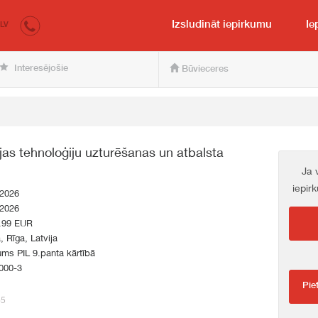
irkumi.lv
pircējam un pārdevējam
Izsludināt iepirkumu
Ie
LV
Interesējošie
Būvieceres
jas tehnoloģiju uzturēšanas un atbalsta
Ja 
iepir
.2026
.2026
.99 EUR
a, Rīga, Latvija
ums PIL 9.panta kārtībā
000-3
Pie
65