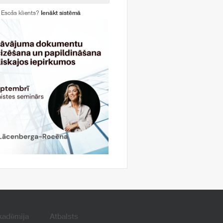
Esošs klients?
Ienākt sistēmā
kadēmija
Atbalsts