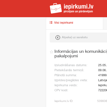
iep
Visi iepirkumi
Atpakaļ uz sarakstu
Informācijas un komunikāci
pakalpojumi
Izsludināšanas datums:
25.05
Pieteikšanās termiņš:
09.06
Plānotā summa:
41999
Izpildes/piegādes vieta:
Latvij
Iepirkuma veids:
Iepirk
CPV kodi:
72220
Iepirkumi.lv ID:
53983