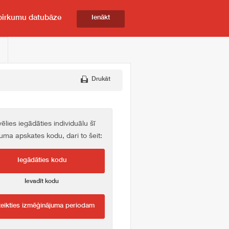
pirkumu datubāze
Ienākt
Drukāt
vēlies iegādāties individuālu šī
kuma apskates kodu, dari to šeit:
Iegādāties kodu
Ievadīt kodu
teikties izmēģinājuma periodam