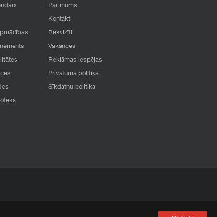
endārs
Par mums
Kontakti
apmācības
Rekvizīti
onements
Vakances
litātes
Reklāmas iespējas
nces
Privātuma politika
des
Sīkdatņu politika
iotēka