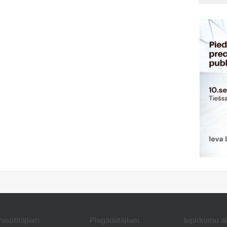
asūtītājiem
Piegādātājiem
Iepirkumu a