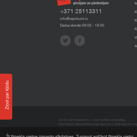
I
+371 25113311
K
info@iepirkumi.lv
K
Darba dienās 09:00 - 18:00
K
V
A
Ziņot par kļūdu
© 2007–2018 Iepirkumi.lv. Visas tiesības aizsargātas.
Informācijas pārpublicēšana bez iepirkumi.lv īpašnieka SIA Impe
Imperum nenes nekādu atbildību, ja, pamatojoties uz mājas l
materiāli vai citāda veida zaudējumi.