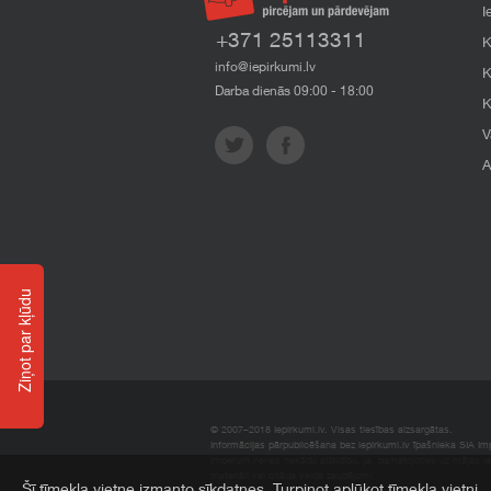
I
+371 25113311
K
info@iepirkumi.lv
K
Darba dienās 09:00 - 18:00
K
V
A
Ziņot par kļūdu
© 2007–2018 Iepirkumi.lv. Visas tiesības aizsargātas.
Informācijas pārpublicēšana bez iepirkumi.lv īpašnieka SIA Impe
Imperum nenes nekādu atbildību, ja, pamatojoties uz mājas l
materiāli vai citāda veida zaudējumi.