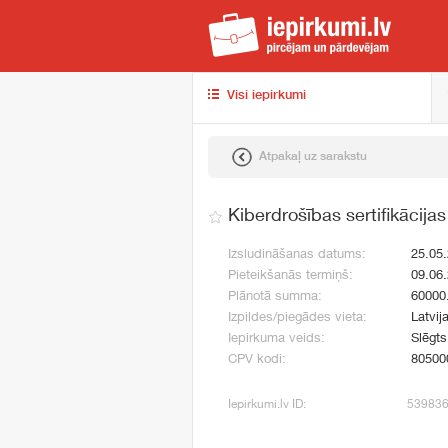
iep
Visi iepirkumi
Atpakaļ uz sarakstu
Kiberdrošības sertifikācija
Izsludināšanas datums:
25.05
Pieteikšanās termiņš:
09.06
Plānotā summa:
60000
Izpildes/piegādes vieta:
Latvij
Iepirkuma veids:
Slēgt
CPV kodi:
80500
Iepirkumi.lv ID:
53983