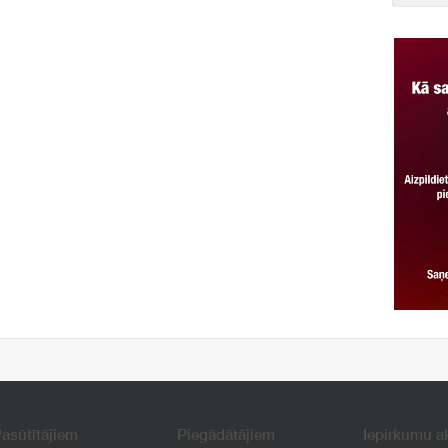
asūtītājiem
Piegādātājiem
Iepirkumu a