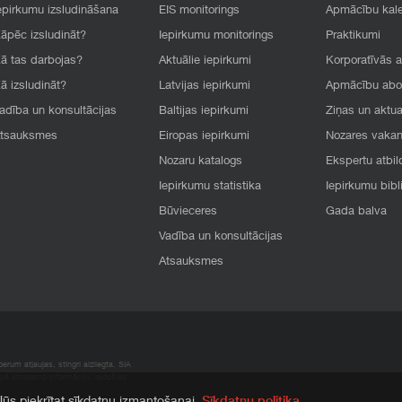
epirkumu izsludināšana
EIS monitorings
Apmācību kal
āpēc izsludināt?
Iepirkumu monitorings
Praktikumi
ā tas darbojas?
Aktuālie iepirkumi
Korporatīvās 
ā izsludināt?
Latvijas iepirkumi
Apmācību ab
adība un konsultācijas
Baltijas iepirkumi
Ziņas un aktua
tsauksmes
Eiropas iepirkumi
Nozares vaka
Nozaru katalogs
Ekspertu atbil
Iepirkumu statistika
Iepirkumu bibl
Būvieceres
Gada balva
Vadība un konsultācijas
Atsauksmes
rum atļaujas, stingri aizliegta. SIA
apā atrodamo informāciju, radušies