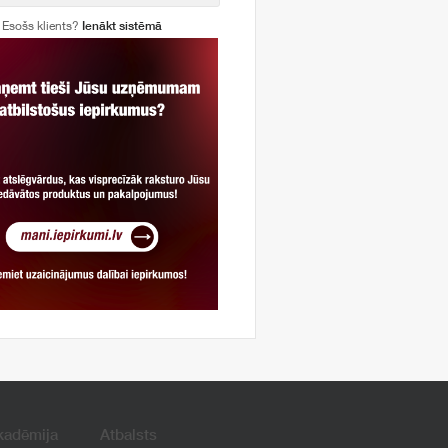
Esošs klients?
Ienākt sistēmā
kadēmija
Atbalsts