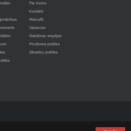
endārs
Par mums
Kontakti
apmācības
Rekvizīti
onements
Vakances
litātes
Reklāmas iespējas
nces
Privātuma politika
des
Sīkdatņu politika
iotēka