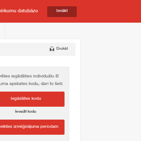
pirkumu datubāze
Ienākt
Drukāt
vēlies iegādāties individuālu šī
kuma apskates kodu, dari to šeit:
Iegādāties kodu
Ievadīt kodu
teikties izmēģinājuma periodam