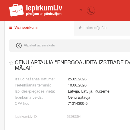
iepirkumi.lv
pir
LV
Visi iepirkumi
Interesējošie
Atpakaļ uz sarakstu
CENU APTAUJA "ENERGOAUDITA IZSTRĀDE 
MĀJAI"
Izsludināšanas datums:
25.05.2026
Pieteikšanās termiņš:
10.06.2026
Izpildes/piegādes vieta:
Latvija, Latvija, Kurzeme
Iepirkuma veids:
Cenu aptauja
CPV kodi:
71314300-5
Iepirkumi.lv ID:
5398354