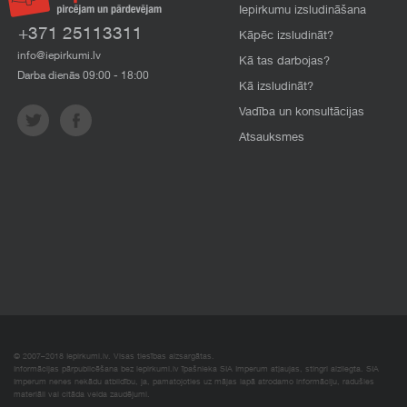
Iepirkumu izsludināšana
+371 25113311
Kāpēc izsludināt?
info@iepirkumi.lv
Kā tas darbojas?
Darba dienās 09:00 - 18:00
Kā izsludināt?
Vadība un konsultācijas
Atsauksmes
© 2007–2018 Iepirkumi.lv. Visas tiesības aizsargātas.
Informācijas pārpublicēšana bez iepirkumi.lv īpašnieka SIA Imperum atļaujas, stingri aizliegta. SIA
Imperum nenes nekādu atbildību, ja, pamatojoties uz mājas lapā atrodamo informāciju, radušies
materiāli vai citāda veida zaudējumi.