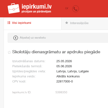
iepirkumi.lv
pir
LV
Visi iepirkumi
Interesējošie
Atpakaļ uz sarakstu
Skolotāju dienasgrāmatu ar apdruku piegāde
Izsludināšanas datums:
25.05.2026
Pieteikšanās termiņš:
05.06.2026
Izpildes/piegādes vieta:
Latvija, Latvija, Latgale
Iepirkuma veids:
Atklāts konkurss
CPV kodi:
22817000-0
Iepirkumi.lv ID:
5398350