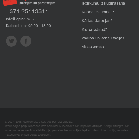
Iepirkumu izsludināšana
+371 25113311
Kāpēc izsludināt?
info@iepirkumi.lv
Kā tas darbojas?
Darba dienās 09:00 - 18:00
Kā izsludināt?
Vadība un konsultācijas
Atsauksmes
© 2007–2018 Iepirkumi.lv. Visas tiesības aizsargātas.
Informācijas pārpublicēšana bez iepirkumi.lv īpašnieka SIA Imperum atļaujas, stingri aizliegta. SIA
Imperum nenes nekādu atbildību, ja, pamatojoties uz mājas lapā atrodamo informāciju, radušies
materiāli vai citāda veida zaudējumi.