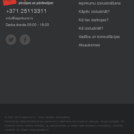
Iepirkumu izsludināšana
+371 25113311
Kāpēc izsludināt?
info@iepirkumi.lv
Kā tas darbojas?
Darba dienās 09:00 - 18:00
Kā izsludināt?
Vadība un konsultācijas
Atsauksmes
© 2007–2018 Iepirkumi.lv. Visas tiesības aizsargātas.
Informācijas pārpublicēšana bez iepirkumi.lv īpašnieka SIA Imperum atļaujas, stingri aizliegta. SIA
Imperum nenes nekādu atbildību, ja, pamatojoties uz mājas lapā atrodamo informāciju, radušies
materiāli vai citāda veida zaudējumi.