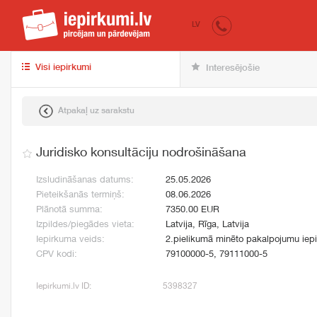
iepirkumi.lv
pir
LV
Visi iepirkumi
Interesējošie
Atpakaļ uz sarakstu
Juridisko konsultāciju nodrošināšana
Izsludināšanas datums:
25.05.2026
Pieteikšanās termiņš:
08.06.2026
Plānotā summa:
7350.00 EUR
Izpildes/piegādes vieta:
Latvija, Rīga, Latvija
Iepirkuma veids:
2.pielikumā minēto pakalpojumu iep
CPV kodi:
79100000-5, 79111000-5
Iepirkumi.lv ID:
5398327