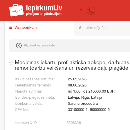
iepirkumi.lv
pir
LV
Visi iepirkumi
Interesējošie
Atpakaļ uz sarakstu
Medicīnas iekārtu profilaktiskā apkope, darbība
remontdarbu veikšana un rezerves daļu piegāde
Izsludināšanas datums:
25.05.2026
Pieteikšanās termiņš:
08.06.2026
Plānotā summa:
no 1.00 līdz 210000.00 EUR
Izpildes/piegādes vieta:
Latvija, Rīga, Latvija
Iepirkuma veids:
Sarunu procedūra
CPV kodi:
33100000-1, 50000000-5
Iepirkumi.lv ID:
5398326