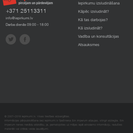
Iepirkumu izsludināšana
+371 25113311
Kāpēc izsludināt?
info@iepirkumi.lv
Kā tas darbojas?
Darba dienās 09:00 - 18:00
Kā izsludināt?
Vadība un konsultācijas
Atsauksmes
© 2007–2018 Iepirkumi.lv. Visas tiesības aizsargātas.
Informācijas pārpublicēšana bez iepirkumi.lv īpašnieka SIA Imperum atļaujas, stingri aizliegta. SIA
Imperum nenes nekādu atbildību, ja, pamatojoties uz mājas lapā atrodamo informāciju, radušies
materiāli vai citāda veida zaudējumi.