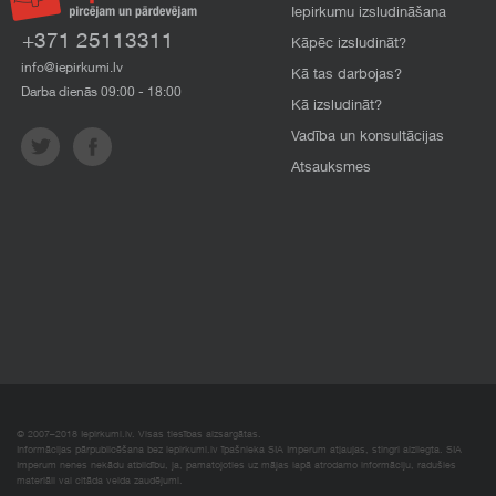
Iepirkumu izsludināšana
+371 25113311
Kāpēc izsludināt?
info@iepirkumi.lv
Kā tas darbojas?
Darba dienās 09:00 - 18:00
Kā izsludināt?
Vadība un konsultācijas
Atsauksmes
© 2007–2018 Iepirkumi.lv. Visas tiesības aizsargātas.
Informācijas pārpublicēšana bez iepirkumi.lv īpašnieka SIA Imperum atļaujas, stingri aizliegta. SIA
Imperum nenes nekādu atbildību, ja, pamatojoties uz mājas lapā atrodamo informāciju, radušies
materiāli vai citāda veida zaudējumi.