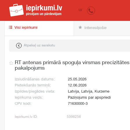
iepirkumi.lv
pir
LV
Visi iepirkumi
Interesējošie
Atpakaļ uz sarakstu
RT antenas primārā spoguļa virsmas precizitāte
pakalpojums
Izsludināšanas datums:
25.05.2026
Pieteikšanās termiņš:
12.06.2026
Izpildes/piegādes vieta:
Latvija, Latvija, Kurzeme
Iepirkuma veids:
Paziņojums par apspriedi
CPV kodi:
71630000-3
Iepirkumi.lv ID:
5398256