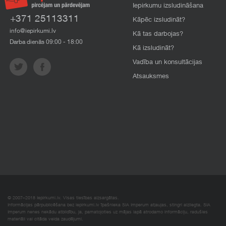
Iepirkumu izsludināšana
+371 25113311
Kāpēc izsludināt?
info@iepirkumi.lv
Kā tas darbojas?
Darba dienās 09:00 - 18:00
Kā izsludināt?
Vadība un konsultācijas
Atsauksmes
© 2007–2018 Iepirkumi.lv. Visas tiesības aizsargātas.
Informācijas pārpublicēšana bez iepirkumi.lv īpašnieka SIA Imperum atļaujas, stingri aizliegta. SIA
Imperum nenes nekādu atbildību, ja, pamatojoties uz mājas lapā atrodamo informāciju, radušies
materiāli vai citāda veida zaudējumi.