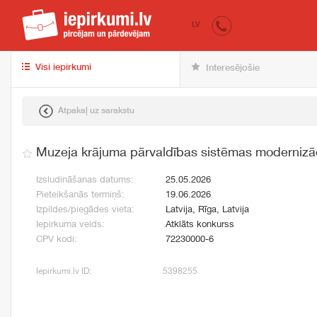
iepirkumi.lv
pir
LV
Visi iepirkumi
Interesējošie
Atpakaļ uz sarakstu
Muzeja krājuma pārvaldības sistēmas modernizā
Izsludināšanas datums:
25.05.2026
Pieteikšanās termiņš:
19.06.2026
Izpildes/piegādes vieta:
Latvija, Rīga, Latvija
Iepirkuma veids:
Atklāts konkurss
CPV kodi:
72230000-6
Iepirkumi.lv ID:
5398255