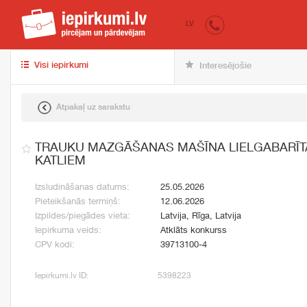
iepirkumi.lv
pir
LV
Visi iepirkumi
Interesējošie
Atpakaļ uz sarakstu
TRAUKU MAZGĀŠANAS MAŠĪNA LIELGABARĪT
KATLIEM
Izsludināšanas datums:
25.05.2026
Pieteikšanās termiņš:
12.06.2026
Izpildes/piegādes vieta:
Latvija, Rīga, Latvija
Iepirkuma veids:
Atklāts konkurss
CPV kodi:
39713100-4
Iepirkumi.lv ID:
5398223