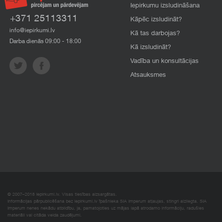
Iepirkumu izsludināšana
+371 25113311
Kāpēc izsludināt?
info@iepirkumi.lv
Kā tas darbojas?
Darba dienās 09:00 - 18:00
Kā izsludināt?
Vadība un konsultācijas
Atsauksmes
© 2007–2018 Iepirkumi.lv. Visas tiesības aizsargātas.
Informācijas pārpublicēšana bez iepirkumi.lv īpašnieka SIA Imperum atļaujas, stingri aizliegta. SIA
Imperum nenes nekādu atbildību, ja, pamatojoties uz mājas lapā atrodamo informāciju, radušies
materiāli vai citāda veida zaudējumi.