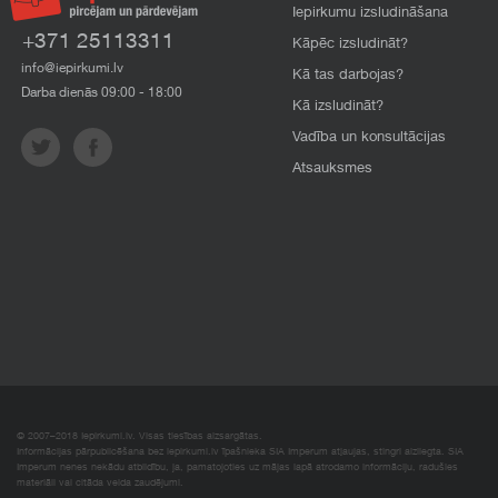
Iepirkumu izsludināšana
+371 25113311
Kāpēc izsludināt?
info@iepirkumi.lv
Kā tas darbojas?
Darba dienās 09:00 - 18:00
Kā izsludināt?
Vadība un konsultācijas
Atsauksmes
© 2007–2018 Iepirkumi.lv. Visas tiesības aizsargātas.
Informācijas pārpublicēšana bez iepirkumi.lv īpašnieka SIA Imperum atļaujas, stingri aizliegta. SIA
Imperum nenes nekādu atbildību, ja, pamatojoties uz mājas lapā atrodamo informāciju, radušies
materiāli vai citāda veida zaudējumi.