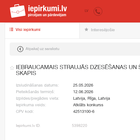
iepirkumi.lv
pir
LV
Visi iepirkumi
Interesējošie
Atpakaļ uz sarakstu
IEBRAUCAMAIS STRAUJĀS DZESĒŠANAS UN
SKAPIS
Izsludināšanas datums:
25.05.2026
Pieteikšanās termiņš:
12.06.2026
Izpildes/piegādes vieta:
Latvija, Rīga, Latvija
Iepirkuma veids:
Atklāts konkurss
CPV kodi:
42513100-6
Iepirkumi.lv ID:
5398220